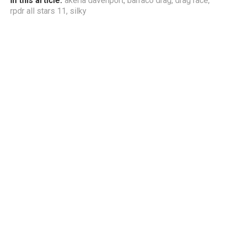
In this article:
akeria davenport
,
barraco drag
,
drag race
,
rpdr all stars 11
,
silky