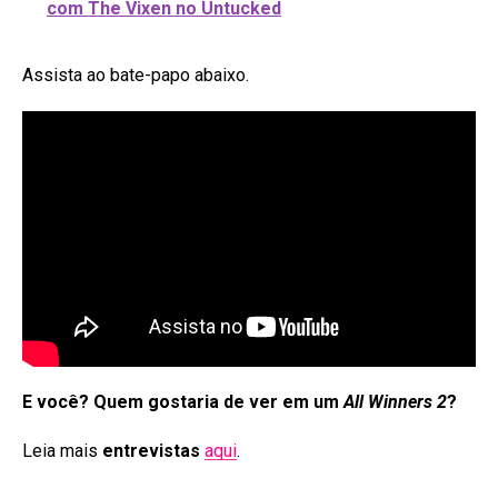
com The Vixen no Untucked
Assista ao bate-papo abaixo.
E você? Quem gostaria de ver em um
All Winners 2
?
Leia mais
entrevistas
aqui
.