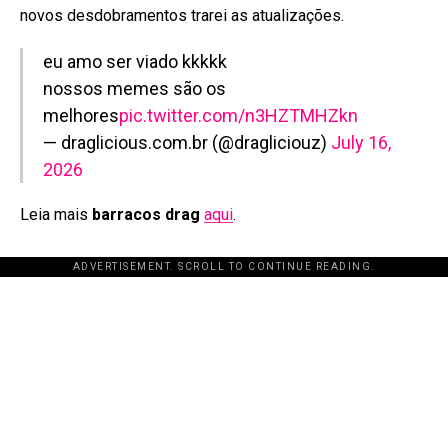
novos desdobramentos trarei as atualizações.
eu amo ser viado kkkkk
nossos memes são os
melhores
pic.twitter.com/n3HZTMHZkn
— draglicious.com.br (@dragliciouz)
July 16,
2026
Leia mais
barracos drag
aqui
.
ADVERTISEMENT. SCROLL TO CONTINUE READING.