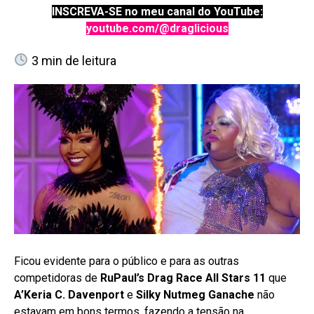
INSCREVA-SE no meu canal do YouTube:
youtube.com/@draglicious
3
min de leitura
Ficou evidente para o público e para as outras
competidoras de
RuPaul’s Drag Race All Stars 11
que
A’Keria C. Davenport
e
Silky Nutmeg Ganache
não
estavam em bons termos, fazendo a tensão na