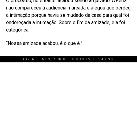
O processo, no entanto, acabou sendo arquivado. A’Keria
não compareceu à audiência marcada e alegou que perdeu
a intimação porque havia se mudado da casa para qual foi
endereçada a intimação
. Sobre o fim da amizade, ela foi
categórica:
“Nossa amizade acabou, é o que é.”
ADVERTISEMENT. SCROLL TO CONTINUE READING.