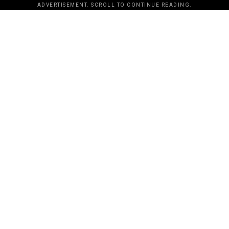
ADVERTISEMENT. SCROLL TO CONTINUE READING.