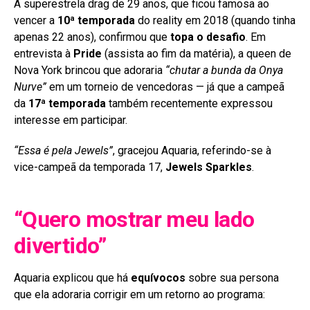
A superestrela drag de 29 anos, que ficou famosa ao
vencer a
10ª temporada
do reality em 2018 (quando tinha
apenas 22 anos), confirmou que
topa o desafio
. Em
entrevista à
Pride
(assista ao fim da matéria), a queen de
Nova York brincou que adoraria
“chutar a bunda da Onya
Nurve”
em um torneio de vencedoras — já que a campeã
da
17ª temporada
também recentemente expressou
interesse em participar.
“Essa é pela Jewels”
, gracejou Aquaria, referindo-se à
vice-campeã da temporada 17,
Jewels Sparkles
.
“Quero mostrar meu lado
divertido”
Aquaria explicou que há
equívocos
sobre sua persona
que ela adoraria corrigir em um retorno ao programa: