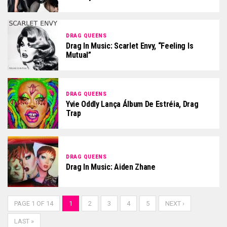
DRAG QUEENS
Drag In Music: Scarlet Envy, “Feeling Is
Mutual”
DRAG QUEENS
Yvie Oddly Lança Álbum De Estréia, Drag
Trap
DRAG QUEENS
Drag In Music: Aiden Zhane
PAGE 1 OF 14
1
2
3
4
5
NEXT ›
LAST »