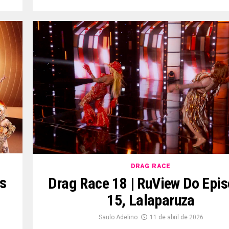
DRAG RACE
rs
Drag Race 18 | RuView Do Epis
15, Lalaparuza
Saulo Adelino
11 de abril de 2026