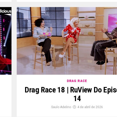
DRAG RACE
Drag Race 18 | RuView Do Epis
14
Saulo Adelino
4 de abril de 2026