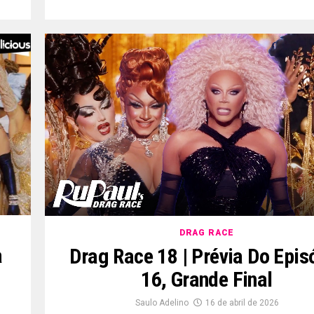
DRAG RACE
a
Drag Race 18 | Prévia Do Epis
16, Grande Final
Saulo Adelino
16 de abril de 2026