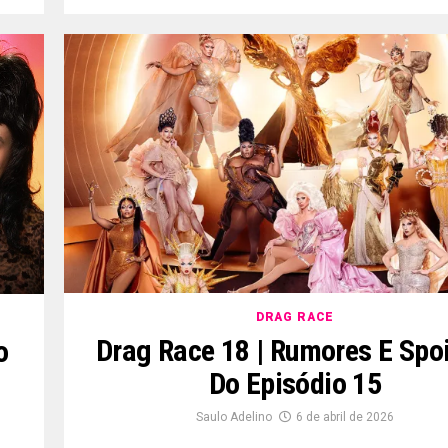
DRAG RACE
Drag Race 18 | Rumores E Spoi
o
Do Episódio 15
Saulo Adelino
6 de abril de 2026