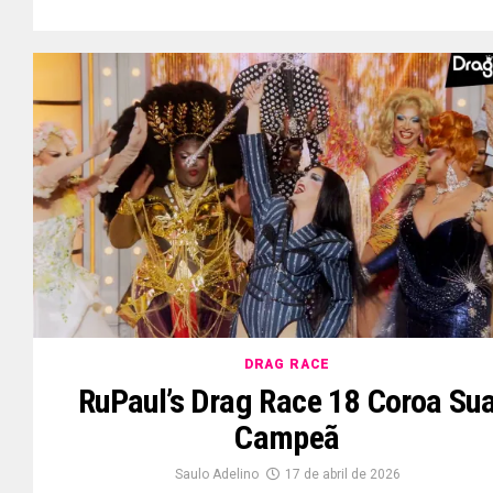
DRAG RACE
RuPaul’s Drag Race 18 Coroa Su
Campeã
Saulo Adelino
17 de abril de 2026