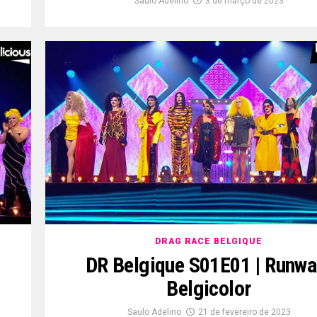
Saulo Adelino
3 de março de 2023
DRAG RACE BELGIQUE
DR Belgique S01E01 | Runwa
Belgicolor
Saulo Adelino
21 de fevereiro de 2023