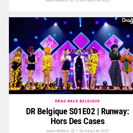
Saulo Adelino
12 de março de 2023
DRAG RACE BELGIQUE
DR Belgique S01E02 | Runway:
Hors Des Cases
Saulo Adelino
1 de março de 2023