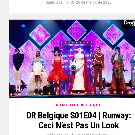
Saulo Adelino
26 de março de 2023
DRAG RACE BELGIQUE
DR Belgique S01E04 | Runway:
Ceci N’est Pas Un Look