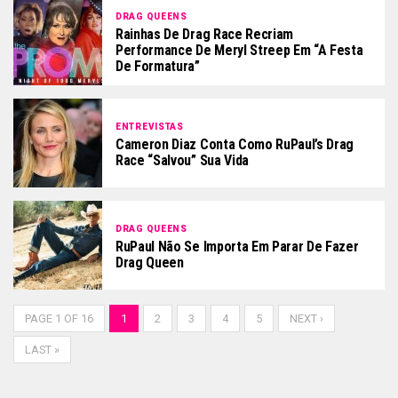
DRAG QUEENS
Rainhas De Drag Race Recriam
Performance De Meryl Streep Em “A Festa
De Formatura”
ENTREVISTAS
Cameron Diaz Conta Como RuPaul’s Drag
Race “salvou” Sua Vida
DRAG QUEENS
RuPaul Não Se Importa Em Parar De Fazer
Drag Queen
PAGE 1 OF 16
1
2
3
4
5
NEXT ›
LAST »