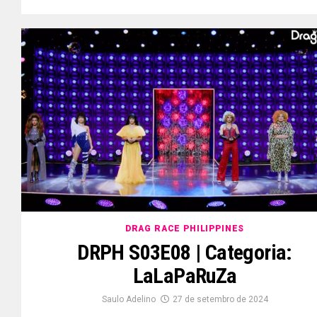
DRAG RACE PHILIPPINES
DRPH S03E08 | Categoria:
LaLaPaRuZa
Saulo Adelino
27 de setembro de 2024