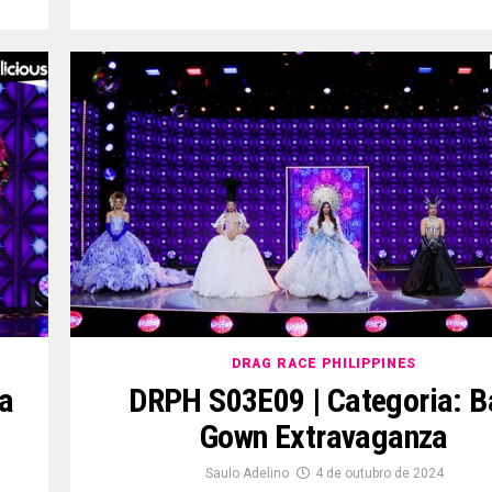
DRAG RACE PHILIPPINES
ua
DRPH S03E09 | Categoria: B
Gown Extravaganza
Saulo Adelino
4 de outubro de 2024