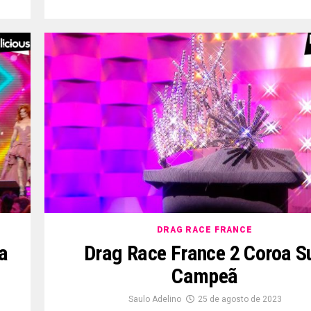
DRAG RACE FRANCE
a
Drag Race France 2 Coroa S
Campeã
Saulo Adelino
25 de agosto de 2023