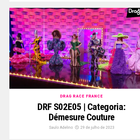
DRAG RACE FRANCE
DRF S02E05 | Categoria:
Démesure Couture
Saulo Adelino
29 de julho de 2023