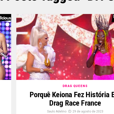
DRAG QUEENS
Porquê Keiona Fez História
Drag Race France
Saulo Adelino
29 de agosto de 2023