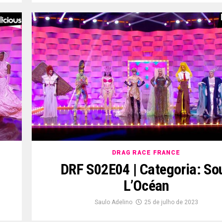
DRAG RACE FRANCE
DRF S02E04 | Categoria: So
L’Océan
Saulo Adelino
25 de julho de 2023