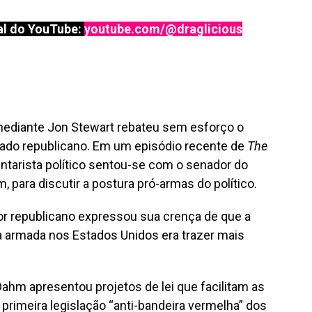
l do YouTube:
youtube.com/@draglicious
ediante Jon Stewart rebateu sem esforço o
ado republicano. Em um episódio recente de
The
ntarista político sentou-se com o senador do
para discutir a postura pró-armas do político.
dor republicano expressou sua crença de que a
a armada nos Estados Unidos era trazer mais
 Dahm apresentou projetos de lei que facilitam as
 primeira legislação “anti-bandeira vermelha” dos