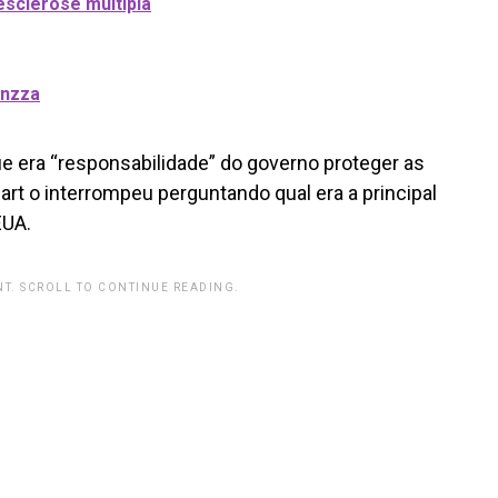
esclerose múltipla
anzza
 era “responsabilidade” do governo proteger as
rt o interrompeu perguntando qual era a principal
EUA.
T. SCROLL TO CONTINUE READING.