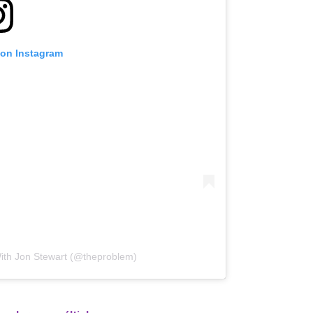
 on Instagram
ith Jon Stewart (@theproblem)