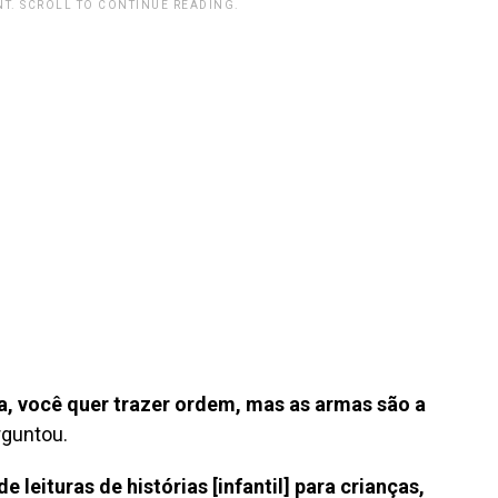
T. SCROLL TO CONTINUE READING.
a, você quer trazer ordem, mas as armas são a
rguntou.
 leituras de histórias [infantil] para crianças,