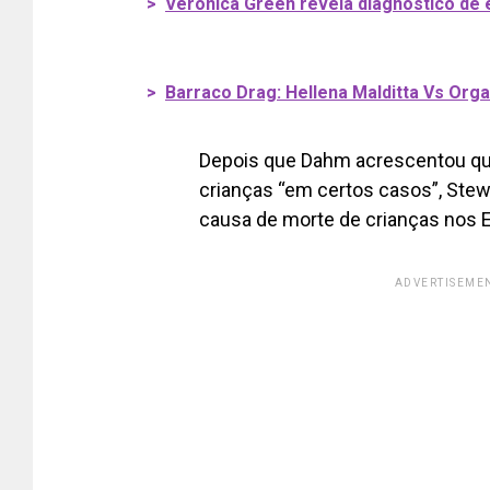
>
Veronica Green revela diagnóstico de 
>
Barraco Drag: Hellena Malditta Vs Org
Depois que Dahm acrescentou que
crianças “em certos casos”, Stewa
causa de morte de crianças nos 
ADVERTISEMEN