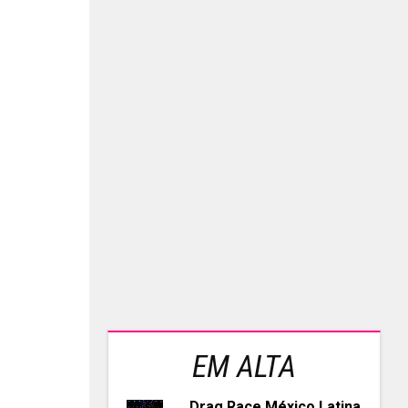
EM ALTA
Drag Race México Latina