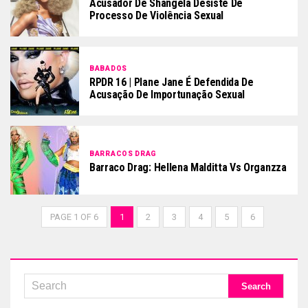
Acusador De Shangela Desiste De
Processo De Violência Sexual
BABADOS
RPDR 16 | Plane Jane É Defendida De
Acusação De Importunação Sexual
BARRACOS DRAG
Barraco Drag: Hellena Malditta Vs Organzza
PAGE 1 OF 6
1
2
3
4
5
6