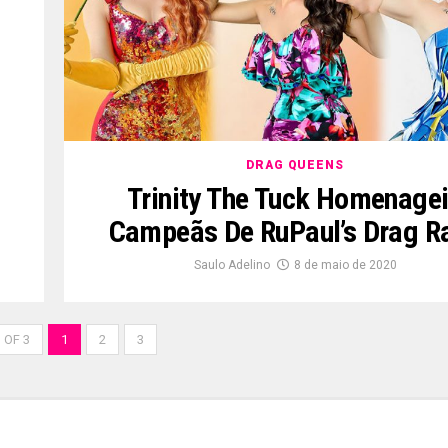
DRAG QUEENS
Trinity The Tuck Homenage
Campeãs De RuPaul’s Drag R
Saulo Adelino
8 de maio de 2020
 OF 3
1
2
3