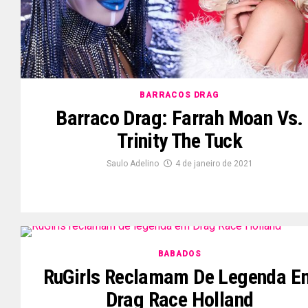
BARRACOS DRAG
Barraco Drag: Farrah Moan Vs.
Trinity The Tuck
Saulo Adelino
4 de janeiro de 2021
BABADOS
RuGirls Reclamam De Legenda E
Drag Race Holland