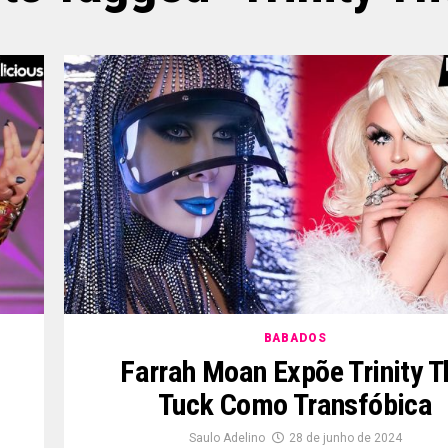
BABADOS
Farrah Moan Expõe Trinity T
Tuck Como Transfóbica
Saulo Adelino
28 de junho de 2024