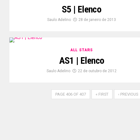
S5 | Elenco
Saulo Adelino
28 de janeiro de 2013
ALL STARS
AS1 | Elenco
Saulo Adelino
22 de outubro de 2012
PAGE 406 OF 407
« FIRST
‹ PREVIOUS