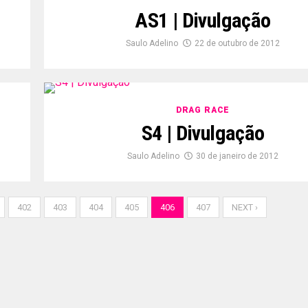
AS1 | Divulgação
Saulo Adelino
22 de outubro de 2012
DRAG RACE
S4 | Divulgação
Saulo Adelino
30 de janeiro de 2012
402
403
404
405
406
407
NEXT ›