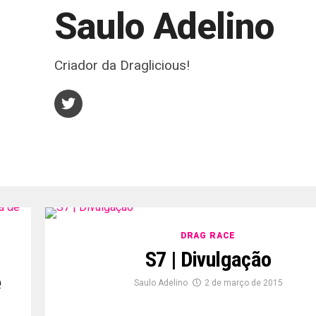
Saulo Adelino
Criador da Draglicious!
DRAG RACE
S7 | Divulgação
e
Saulo Adelino
2 de março de 2015