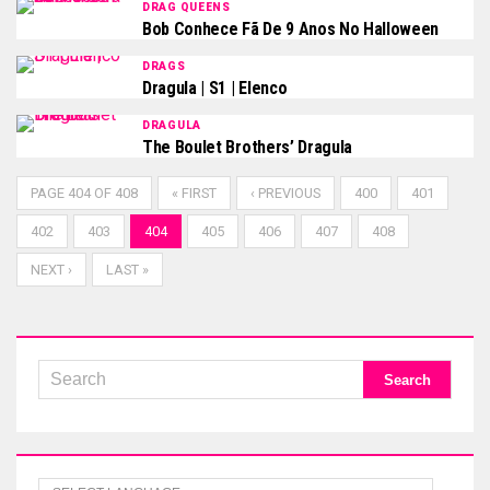
DRAG QUEENS
Bob Conhece Fã De 9 Anos No Halloween
DRAGS
Dragula | S1 | Elenco
DRAGULA
The Boulet Brothers’ Dragula
PAGE 404 OF 408
« FIRST
‹ PREVIOUS
400
401
402
403
404
405
406
407
408
NEXT ›
LAST »