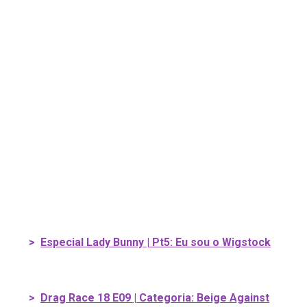
>
Especial Lady Bunny | Pt5: Eu sou o Wigstock
>
Drag Race 18 E09 | Categoria: Beige Against