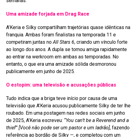
semanas
.
Uma amizade forjada em Drag Race
A’Keria e Silky compartilham trajetórias quase idênticas na
franquia. Ambas foram finalistas na temporada 11 e
competiram juntas no
All Stars 6
, criando um vínculo forte
ao longo dos anos
. A dupla se tornou amiga rapidamente
ao entrar na werkroom em ambas as temporadas
. No
entanto, o que era uma amizade sólida desmoronou
publicamente em junho de 2025
.
O estopim: uma televisão e acusações públicas
Tudo indica que a briga teve início por causa de uma
televisão que A’Keria acusou publicamente Silky de ter lhe
roubado. Em uma postagem nas redes sociais em junho
de 2025, A’Keria escreveu:
“You can’t be a Reverend and a
thief”
[Você não pode ser um pastor e um ladrão]
, fazendo
referência ao bordão de Silky —, e completou com um