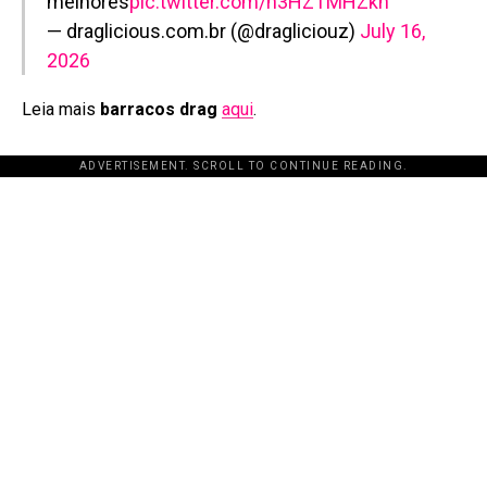
melhores
pic.twitter.com/n3HZTMHZkn
— draglicious.com.br (@dragliciouz)
July 16,
2026
Leia mais
barracos drag
aqui
.
ADVERTISEMENT. SCROLL TO CONTINUE READING.