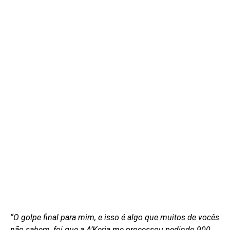
“O golpe final para mim, e isso é algo que muitos de vocês
não sabem, foi que a A’Keria me processou pedindo 900