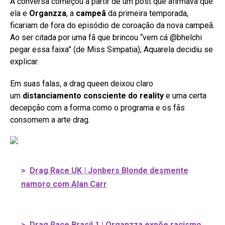
A conversa começou a partir de um post que afirmava que
ela e
Organzza
, a
campeã
da primeira temporada,
ficariam de fora do episódio de coroação da nova campeã.
Ao ser citada por uma fã que brincou “vem cá @bhelchi
pegar essa faixa” (de Miss Simpatia), Aquarela decidiu se
explicar.
Em suas falas, a drag queen deixou claro
um
distanciamento consciente do reality
e uma certa
decepção com a forma como o programa e os fãs
consomem a arte drag.
>
Drag Race UK | Jonbers Blonde desmente
namoro com Alan Carr
>
Drag Race Brasil 1 | Organzza expõe racismo