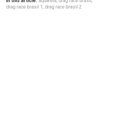
In this article:
aquarela
,
drag race brasil
,
drag race brasil 1
,
drag race brasil 2