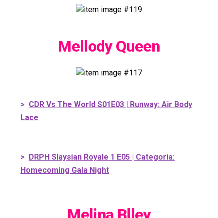
Mellody Queen
>
CDR Vs The World S01E03 | Runway: Air Body
Lace
>
DRPH Slaysian Royale 1 E05 | Categoria:
Homecoming Gala Night
Melina Blley