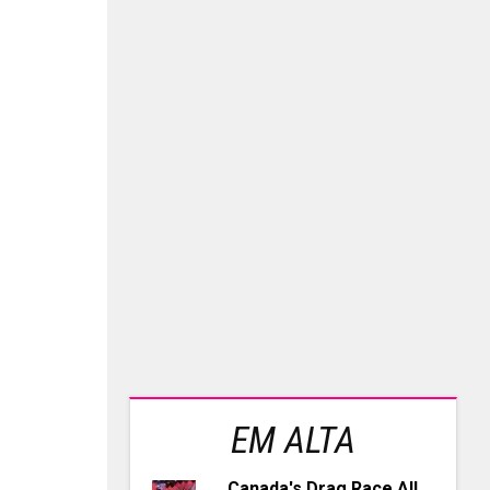
EM ALTA
Canada's Drag Race All