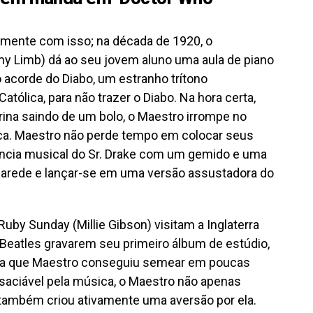
amente com isso; na década de 1920, o
y Limb) dá ao seu jovem aluno uma aula de piano
o acorde do Diabo, um estranho trítono
tólica, para não trazer o Diabo. Na hora certa,
na saindo de um bolo, o Maestro irrompe no
lica. Maestro não perde tempo em colocar seus
ncia musical do Sr. Drake com um gemido e uma
 parede e lançar-se em uma versão assustadora do
uby Sunday (Millie Gibson) visitam a Inglaterra
Beatles gravarem seu primeiro álbum de estúdio,
ia que Maestro conseguiu semear em poucas
nsaciável pela música, o Maestro não apenas
ambém criou ativamente uma aversão por ela.