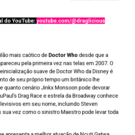
l do YouTube:
youtube.com/@draglicious
ilão mais caótico de
Doctor Who
desde que a
areceu pela primeira vez nas telas em 2007. O
reinicialização suave de Doctor Who da Disney é
nto de seu próprio tempo um britânico lhe
 e quanto cenário Jinkx Monsoon pode devorar
uPaul’s Drag Race e estrela da Broadway conhece
televisivos em seu nome, incluindo Steven
 sua vez como o sinistro Maestro pode levar toda
ue apresenta a melhor atuação de Ncuti Gatwa