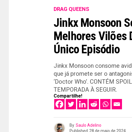
DRAG QUEENS
Jinkx Monsoon S
Melhores Vilões 
Único Episódio
Jinkx Monsoon consome avida
que já promete ser o antagon
‘Doctor Who’. CONTÉM SPO
TEMPORADA À SEGUIR.
Compartilhe!
By
Saulo Adelino
Published
28 de maio de 2024