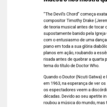
“The Devil’s Chord” começa exat
compositor Timothy Drake (Jerem
de teoria musical antes de tocar 
supostamente banido pela Igreja Ca
com o entusiasmo de uma dançari
piano em toda a sua glória diabó
planos em ação, roubando a essê
risada antes de quebrar a quarta
tema do título de Doctor Who.
Quando o Doutor (Ncuti Gatwa) e R
em 1963, na esperança de ver os 
os espectadores veem a discórd
décadas. Devido ao seu apetite i
roubou a música do mundo, mas t