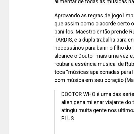
alimentar de todas as músicas não
Aprovando as regras de jogo limp
que assim como o acorde certo os
bani-los. Maestro então prende R
TARDIS, e a dupla trabalha para e
necessários para banir o filho d
alcance o Doutor mais uma vez e,
roubar a essência musical de Ru
toca “músicas apaixonadas para l
com música em seu coração (Maes
DOCTOR WHO é uma das series 
alienigena milenar viajante d
atingiu muita gente nos ulti
PLUS