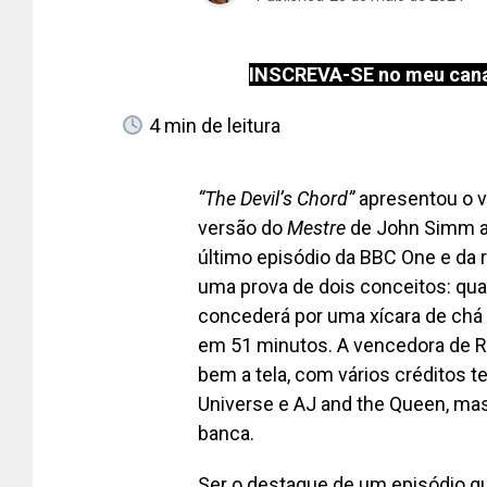
INSCREVA-SE no meu cana
4
min de leitura
“The Devil’s Chord”
apresentou o v
versão do
Mestre
de John Simm ap
último episódio da BBC One e da 
uma prova de dois conceitos: qua
concederá por uma xícara de chá
em 51 minutos. A vencedora de R
bem a tela, com vários créditos 
Universe e AJ and the Queen, mas
banca.
Ser o destaque de um episódio q