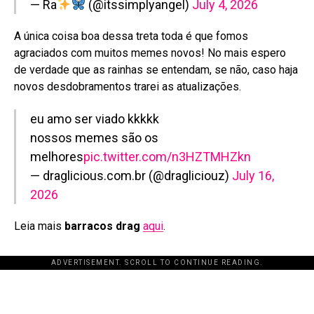
— Ra
(@itssimplyangel)
July 4, 2026
A única coisa boa dessa treta toda é que fomos
agraciados com muitos memes novos! No mais espero
de verdade que as rainhas se entendam, se não, caso haja
novos desdobramentos trarei as atualizações.
eu amo ser viado kkkkk
nossos memes são os
melhores
pic.twitter.com/n3HZTMHZkn
— draglicious.com.br (@dragliciouz)
July 16,
2026
Leia mais
barracos drag
aqui
.
ADVERTISEMENT. SCROLL TO CONTINUE READING.