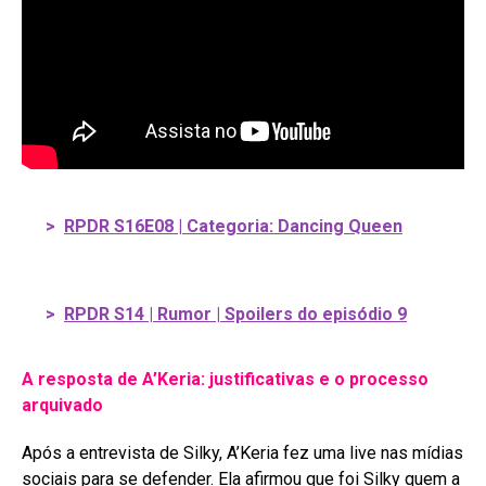
>
RPDR S16E08 | Categoria: Dancing Queen
>
RPDR S14 | Rumor | Spoilers do episódio 9
A resposta de A’Keria: justificativas e o processo
arquivado
Após a entrevista de Silky, A’Keria fez uma live nas mídias
sociais para se defender
. Ela afirmou que foi Silky quem a