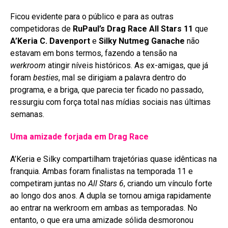
Ficou evidente para o público e para as outras
competidoras de
RuPaul’s Drag Race All Stars 11
que
A’Keria C. Davenport
e
Silky Nutmeg Ganache
não
estavam em bons termos, fazendo a tensão na
werkroom
atingir níveis históricos. As ex-amigas, que já
foram
besties
, mal se dirigiam a palavra dentro do
programa, e a briga, que parecia ter ficado no passado,
ressurgiu com força total nas mídias sociais nas últimas
semanas
.
Uma amizade forjada em Drag Race
A’Keria e Silky compartilham trajetórias quase idênticas na
franquia. Ambas foram finalistas na temporada 11 e
competiram juntas no
All Stars 6
, criando um vínculo forte
ao longo dos anos
. A dupla se tornou amiga rapidamente
ao entrar na werkroom em ambas as temporadas
. No
entanto, o que era uma amizade sólida desmoronou