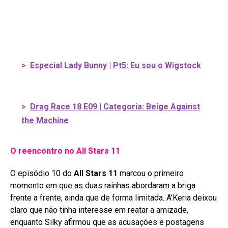
>
Especial Lady Bunny | Pt5: Eu sou o Wigstock
>
Drag Race 18 E09 | Categoria: Beige Against
the Machine
O reencontro no All Stars 11
O episódio 10 do
All Stars 11
marcou o primeiro
momento em que as duas rainhas abordaram a briga
frente a frente, ainda que de forma limitada
. A’Keria deixou
claro que não tinha interesse em reatar a amizade,
enquanto Silky afirmou que as acusações e postagens