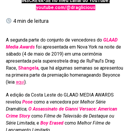
INSCREVA-SE no meu canal do YouTube:
youtube.com/@draglicious
4
min de leitura
A segunda parte do conjunto de vencedores do
GLAAD
Media Awards
foi apresentada em Nova York na noite de
sábado (4 de maio de 2019) em uma cerimônia
apresentada pela superestrela drag de RuPaul’s Drag
Race,
Shangela
, que há algumas semanas se apresentou
na primeira parte da premiação homenageando Beyonce
(leia
aqui
).
A edição da Costa Leste do GLAAD MEDIA AWARDS
revelou
Pose
como a vencedora por
Melhor Série
Dramática
;
O Assassinato de Gianni Versace: American
Crime Story
como
Filme de Televisão de Destaque ou
Série Limitada
; e
Boy Erased
como
Melhor Filme de
Lançamento Limitado
.