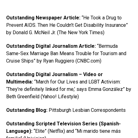
Outstanding Newspaper Article:
“He Took a Drug to
Prevent AIDS. Then He Couldn’t Get Disability Insurance”
by Donald G. McNeil Jr. (The New York Times)
Outstanding Digital Journalism Article:
“Bermuda
Same-Sex Marriage Ban Means Trouble for Tourism and
Cruise Ships” by Ryan Ruggiero (CNBC.com)
Outstanding Digital Journalism – Video or
Multimedia:
“March for Our Lives and LGBT Activism:
‘They’re definitely linked for me,’ says Emma González” by
Beth Greenfield (Yahoo! Lifestyle)
Outstanding Blog:
Pittsburgh Lesbian Correspondents
Outstanding Scripted Television Series (Spanish-
Language):
“Elite” (Netflix) and “Mi marido tiene más