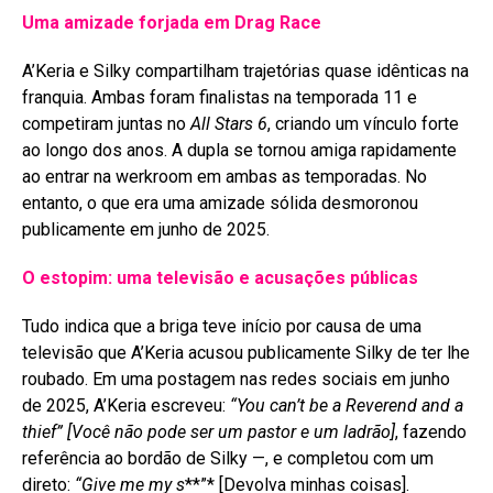
Uma amizade forjada em Drag Race
A’Keria e Silky compartilham trajetórias quase idênticas na
franquia. Ambas foram finalistas na temporada 11 e
competiram juntas no
All Stars 6
, criando um vínculo forte
ao longo dos anos
. A dupla se tornou amiga rapidamente
ao entrar na werkroom em ambas as temporadas
. No
entanto, o que era uma amizade sólida desmoronou
publicamente em junho de 2025
.
O estopim: uma televisão e acusações públicas
Tudo indica que a briga teve início por causa de uma
televisão que A’Keria acusou publicamente Silky de ter lhe
roubado. Em uma postagem nas redes sociais em junho
de 2025, A’Keria escreveu:
“You can’t be a Reverend and a
thief”
[Você não pode ser um pastor e um ladrão]
, fazendo
referência ao bordão de Silky —, e completou com um
direto:
“Give me my s
**”* [Devolva minhas coisas]
.