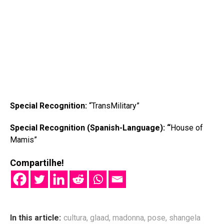
Special Recognition:
“TransMilitary”
Special Recognition (Spanish-Language): “
House of
Mamis”
Compartilhe!
In this article:
cultura
,
glaad
,
madonna
,
pose
,
shangela