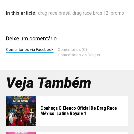
In this article:
drag race brasil
,
drag race brasil 2
,
promo
Deixe um comentário
Comentários via Facebook
Comentários (0)
Comentários via Disqus
Veja Também
Conheça O Elenco Oficial De Drag Race
México: Latina Royale 1