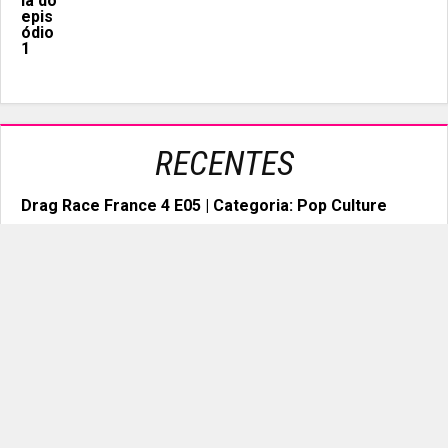
RECENTES
Drag Race France 4 E05 | Categoria: Pop Culture
Canada’s Drag Race All Stars 1 E05 | Categoria:
Dollhouse
Drag Race México Latina Royale 1 E01 | Categoria:
Carna Ball
Drag Race Down Under Vs The World 1 E02 |
Categoria: Forever Kylie