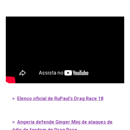
>
Elenco oficial de RuPaul's Drag Race 18
>
Angeria defende Ginger Minj de ataques de
ódio de fandom de Drag Race