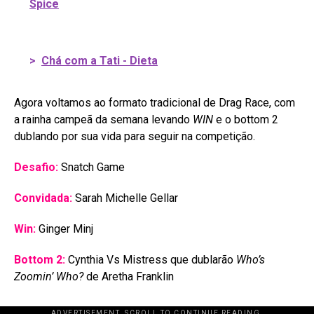
Spice
>
Chá com a Tati - Dieta
Agora voltamos ao formato tradicional de Drag Race, com
a rainha campeã da semana levando
WIN
e o bottom 2
dublando por sua vida para seguir na competição.
Desafio:
Snatch Game
Convidada:
Sarah Michelle Gellar
Win:
Ginger Minj
Bottom 2:
Cynthia Vs Mistress que dublarão
Who’s
Zoomin’ Who?
de Aretha Franklin
ADVERTISEMENT. SCROLL TO CONTINUE READING.