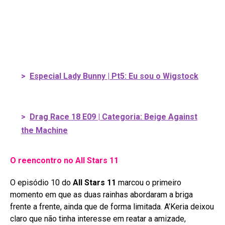
>
Especial Lady Bunny | Pt5: Eu sou o Wigstock
>
Drag Race 18 E09 | Categoria: Beige Against
the Machine
O reencontro no All Stars 11
O episódio 10 do
All Stars 11
marcou o primeiro
momento em que as duas rainhas abordaram a briga
frente a frente, ainda que de forma limitada
. A’Keria deixou
claro que não tinha interesse em reatar a amizade,