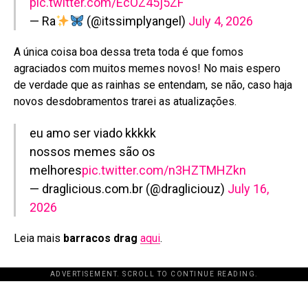
pic.twitter.com/EcOZ45j5ZF
— Ra
(@itssimplyangel)
July 4, 2026
A única coisa boa dessa treta toda é que fomos
agraciados com muitos memes novos! No mais espero
de verdade que as rainhas se entendam, se não, caso haja
novos desdobramentos trarei as atualizações.
eu amo ser viado kkkkk
nossos memes são os
melhores
pic.twitter.com/n3HZTMHZkn
— draglicious.com.br (@dragliciouz)
July 16,
2026
Leia mais
barracos drag
aqui
.
ADVERTISEMENT. SCROLL TO CONTINUE READING.