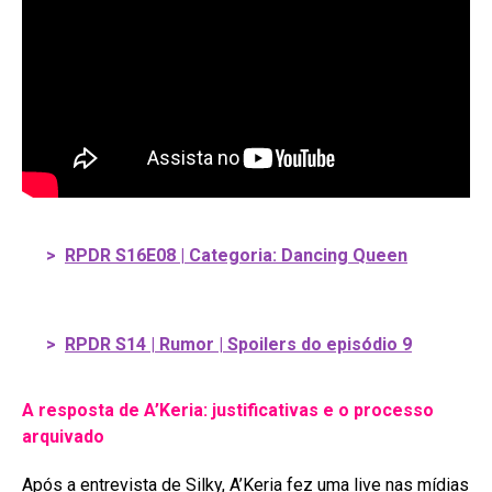
>
RPDR S16E08 | Categoria: Dancing Queen
>
RPDR S14 | Rumor | Spoilers do episódio 9
A resposta de A’Keria: justificativas e o processo
arquivado
Após a entrevista de Silky, A’Keria fez uma live nas mídias