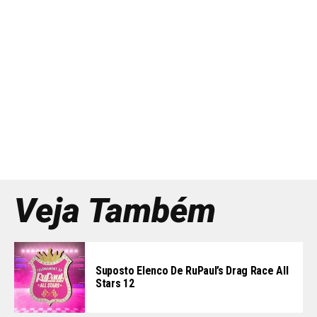
Veja Também
Suposto Elenco De RuPaul’s Drag Race All
Stars 12