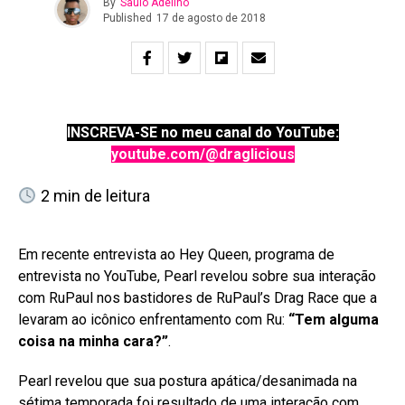
By
Saulo Adelino
Published
17 de agosto de 2018
INSCREVA-SE no meu canal do YouTube:
youtube.com/@draglicious
2
min de leitura
Em recente entrevista ao Hey Queen, programa de
entrevista no YouTube, Pearl revelou sobre sua interação
com RuPaul nos bastidores de RuPaul’s Drag Race que a
levaram ao icônico enfrentamento com Ru:
“Tem alguma
coisa na minha cara?”
.
Pearl revelou que sua postura apática/desanimada na
sétima temporada foi resultado de uma interação com