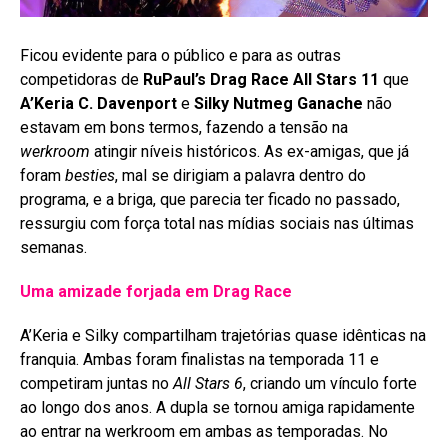
Ficou evidente para o público e para as outras
competidoras de
RuPaul’s Drag Race All Stars 11
que
A’Keria C. Davenport
e
Silky Nutmeg Ganache
não
estavam em bons termos, fazendo a tensão na
werkroom
atingir níveis históricos. As ex-amigas, que já
foram
besties
, mal se dirigiam a palavra dentro do
programa, e a briga, que parecia ter ficado no passado,
ressurgiu com força total nas mídias sociais nas últimas
semanas
.
Uma amizade forjada em Drag Race
A’Keria e Silky compartilham trajetórias quase idênticas na
franquia. Ambas foram finalistas na temporada 11 e
competiram juntas no
All Stars 6
, criando um vínculo forte
ao longo dos anos
. A dupla se tornou amiga rapidamente
ao entrar na werkroom em ambas as temporadas
. No