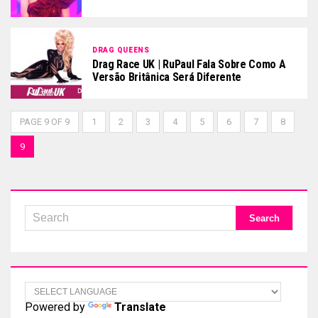
DRAG QUEENS
Drag Race UK | RuPaul Fala Sobre Como A
Versão Britânica Será Diferente
PAGE 9 OF 9
1
2
3
4
5
6
7
8
9
Powered by
Translate