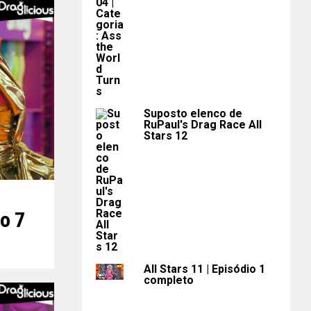
Suposto elenco de
RuPaul's Drag Race All
Stars 12
o 7
All Stars 11 | Episódio 1
completo