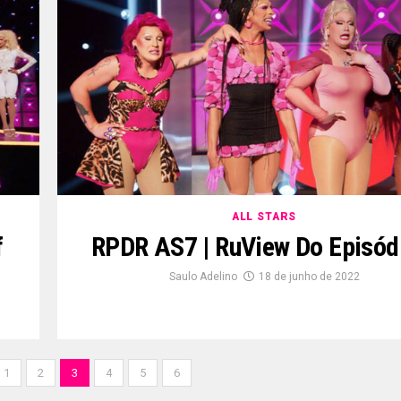
ALL STARS
f
RPDR AS7 | RuView Do Episód
Saulo Adelino
18 de junho de 2022
1
2
3
4
5
6