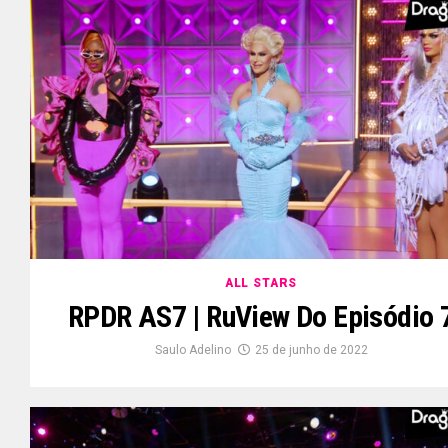
ALL STARS
RPDR AS7 | RuView Do Episódio 
Saulo Adelino
25 de junho de 2022