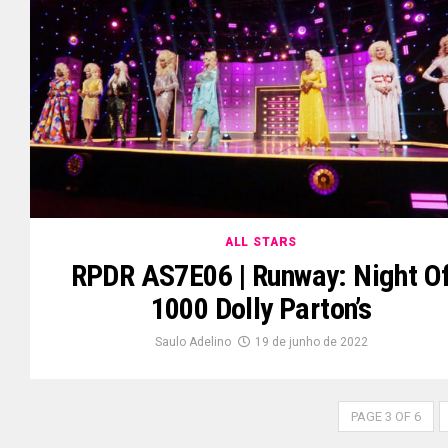
ALL STARS
RPDR AS7E06 | Runway: Night O
1000 Dolly Parton’s
Saulo Adelino
19 de junho de 2022
PAGE 3 OF 6