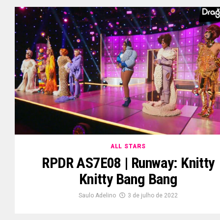
ALL STARS
RPDR AS7E08 | Runway: Knitty
Knitty Bang Bang
Saulo Adelino
3 de julho de 2022