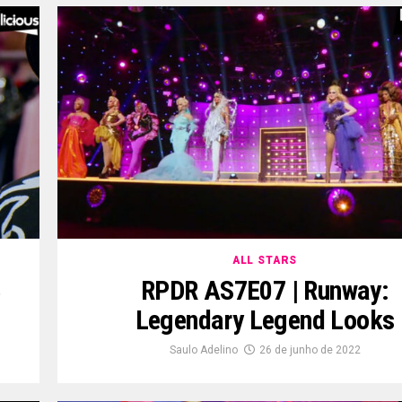
ALL STARS
8
RPDR AS7E07 | Runway:
Legendary Legend Looks
Saulo Adelino
26 de junho de 2022