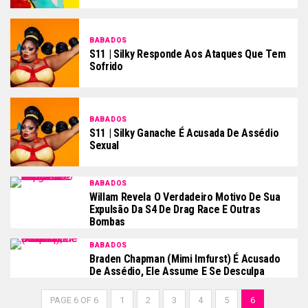
BABADOS
S11 | Silky Responde Aos Ataques Que Tem
Sofrido
BABADOS
S11 | Silky Ganache É Acusada De Assédio
Sexual
BABADOS
Willam Revela O Verdadeiro Motivo De Sua
Expulsão Da S4 De Drag Race E Outras
Bombas
BABADOS
Braden Chapman (Mimi Imfurst) É Acusado
De Assédio, Ele Assume E Se Desculpa
PAGE 6 OF 6
1
2
3
4
5
6