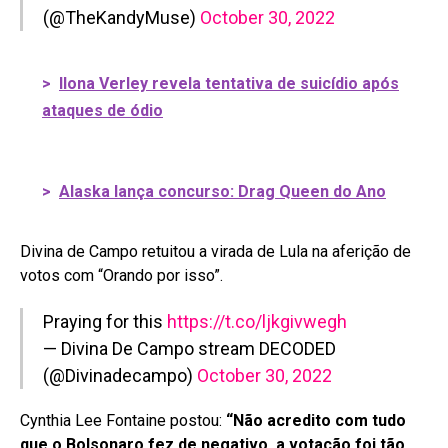
(@TheKandyMuse)
October 30, 2022
>
Ilona Verley revela tentativa de suicídio após
ataques de ódio
>
Alaska lança concurso: Drag Queen do Ano
Divina de Campo retuitou a virada de Lula na aferição de
votos com “Orando por isso”.
Praying for this
https://t.co/ljkgivwegh
— Divina De Campo stream DECODED
(@Divinadecampo)
October 30, 2022
Cynthia Lee Fontaine postou:
“Não acredito com tudo
que o Bolsonaro fez de negativo, a votação foi tão