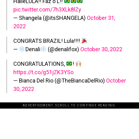
HalleLULA!! Faz o L!!
pic.twitter.com/7h3XLk8lZy
— Shangela (@itsSHANGELA)
October 31,
2022
CONGRATS BRAZIL! Lula!!!!
—
Denali
(@denalifox)
October 30, 2022
CONGRATULATIONS,
!
https://t.co/g51jZK3YSo
— Bianca Del Rio (@TheBiancaDelRio)
October
30, 2022
ADVERTISEMENT. SCROLL TO CONTINUE READING.