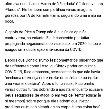
afirmava que chamar Harris de “r*tardada” é “ofensivo aos
r*tardos”. Ele também compartilhou várias imagens
geradas por IA de Kamala Harris segurando uma arma na
boca.
O apoio de Rice a Trump não é sua única opinião
controversa, no entanto. Ele é conhecido por tuitar
propaganda negacionista de vacinas e, em 2020, tuitou e
apagou uma declaração anti-vacina da COVID.
Depois que Donald Trump fez comentários sugerindo que
desinfetantes como Lysol ou Clorox poderiam curar a
COVID-19, Rice embarcou, acrescentando que não havia
“nenhuma diferença entre injetar desinfetante ou injetar
uma vacina aleatória”. Após o tuíte inicial, Rice emitiu
vários outros tuítes dobrando a aposta, enquanto acusava
seus seguidores de atacá-lo em vez de “tentar educar [a
si mesmos] sobre por que eles acham que injetar
produtos químicos aleatórios no corpo é uma coisa boa”.