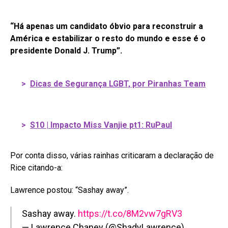
“Há apenas um candidato óbvio para reconstruir a
América e estabilizar o resto do mundo e esse é o
presidente Donald J. Trump”.
>
Dicas de Segurança LGBT, por Piranhas Team
>
S10 | Impacto Miss Vanjie pt1: RuPaul
Por conta disso, várias rainhas criticaram a declaração de
Rice citando-a:
Lawrence postou: “Sashay away”.
Sashay away.
https://t.co/8M2vw7gRV3
— Lawrence Chaney (@ShadyLawrence)