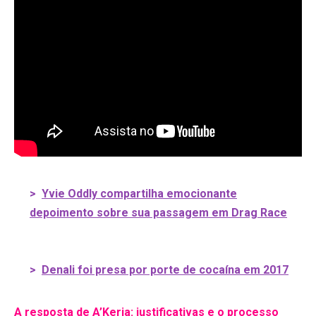
>
Yvie Oddly compartilha emocionante
depoimento sobre sua passagem em Drag Race
>
Denali foi presa por porte de cocaína em 2017
A resposta de A’Keria: justificativas e o processo