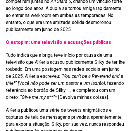
competiram juntas no
All Stars 6
, criando um vínculo forte
ao longo dos anos
. A dupla se tornou amiga rapidamente
ao entrar na werkroom em ambas as temporadas
. No
entanto, o que era uma amizade sólida desmoronou
publicamente em junho de 2025
.
O estopim: uma televisão e acusações públicas
Tudo indica que a briga teve início por causa de uma
televisão que A’Keria acusou publicamente Silky de ter lhe
roubado. Em uma postagem nas redes sociais em junho
de 2025, A’Keria escreveu:
“You can’t be a Reverend and a
thief”
[Você não pode ser um pastor e um ladrão]
, fazendo
referência ao bordão de Silky —, e completou com um
direto:
“Give me my s
**”* [Devolva minhas coisas]
.
A’Keria publicou uma série de tweets enigmáticos e
capturas de tela de mensagens privadas, aparentemente
para expor a situação
. Silky, por sua vez, nunca respondeu