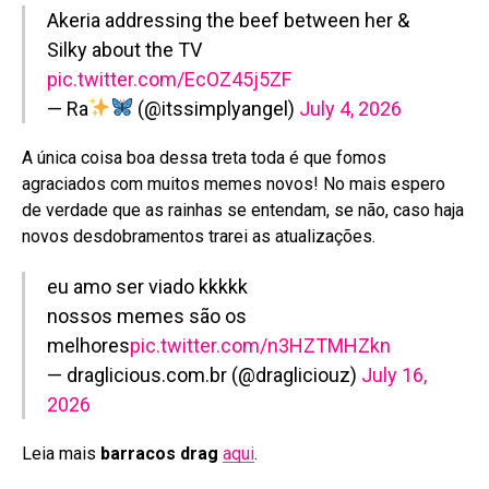
Akeria addressing the beef between her &
Silky about the TV
pic.twitter.com/EcOZ45j5ZF
— Ra
(@itssimplyangel)
July 4, 2026
A única coisa boa dessa treta toda é que fomos
agraciados com muitos memes novos! No mais espero
de verdade que as rainhas se entendam, se não, caso haja
novos desdobramentos trarei as atualizações.
eu amo ser viado kkkkk
nossos memes são os
melhores
pic.twitter.com/n3HZTMHZkn
— draglicious.com.br (@dragliciouz)
July 16,
2026
Leia mais
barracos drag
aqui
.