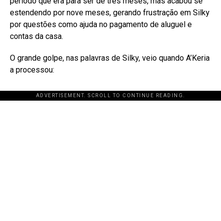
período que era para ser de três meses, mas acabou se
estendendo por nove meses, gerando frustração em Silky
por questões como ajuda no pagamento de aluguel e
contas da casa
.
O grande golpe, nas palavras de Silky, veio quando A’Keria
a processou:
ADVERTISEMENT. SCROLL TO CONTINUE READING.