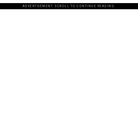
ADVERTISEMENT. SCROLL TO CONTINUE READING.