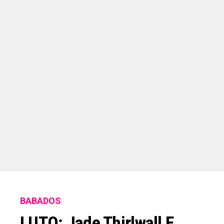
BABADOS
LUTO: Jade Thirlwall E