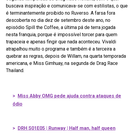
buscava inspiração e comunicava-se com estilistas, o que
é terminantemente proibido no Ruverso. A farsa fora
descoberta no dia dez de setembro deste ano, no
episódio Spill the Coffee, a última pá de terra jogada
nesta franquia, porque é impossível torcer para quem
trapaceia e apenas fingir que nada aconteceu. Vivaldi
atrapalhou muito o programa e também é a terceira a
quebrar as regras, depois de Willam, na quarta temporada
americana, e Miss Gimhuay, na segunda de Drag Race
Thailand.
>
Miss Abby OMG pede ajuda contra ataques de
ódio
>
DRH S01E05 | Runway | Half man, half queen