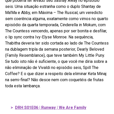
que poderia ter levado seu Sashay Away no episódio
seis. Uma situação estranha como o duplo Shantay de
Ma’Ma e Abby, em Máxima – The Rusical, um veredicto
sem coerência alguma, exatamente como vimos no quarto
episódio da quarta temporada, Cinderella in Mokum, com
The Countess vencendo, apenas por ser bonita e desfilar,
o lip sync contra Ivy-Elyse Monroe. Na sequência,
Thabitha deveria ter sido cortada ao lado de The Countess
na dublagem tripla da semana posterior, Dearly Beloved
(Family Resemblance), que teve também My Little Puny.
Se tudo isto não é suficiente, o que você me diria sobre a
não eliminação de Vivaldi no episódio seis, Spill The
Coffee? E o que dizer a respeito dela eliminar Keta Minaj
na semi-final? Não desce nem com coquetéis de frutas
toda esta lambança.
>
DRH S01E06 | Runway | We Are Family