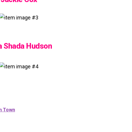
a Shada Hudson
wn Town