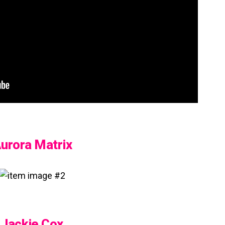
urora Matrix
Jackie Cox