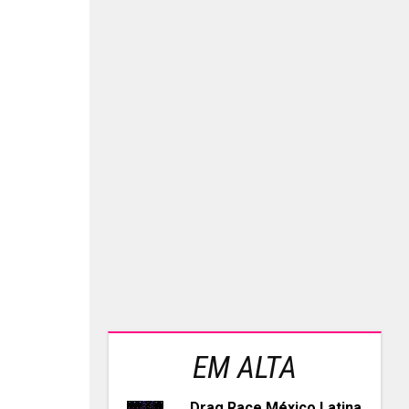
EM ALTA
Drag Race México Latina