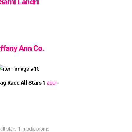
Sami Landri
iffany Ann Co.
ag Race All Stars 1
aqui
.
 all stars 1
,
moda
,
promo