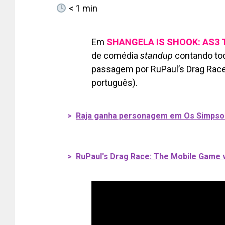
< 1
min
Em
SHANGELA IS SHOOK: AS3
de comédia
standup
contando toda
passagem por RuPaul’s Drag Race 
português).
>
Raja ganha personagem em Os Simpso
>
RuPaul's Drag Race: The Mobile Game 