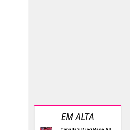
EM ALTA
Canada's Drag Race All