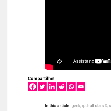
Compartilhe!
In this article:
geek
,
rpdr all stars 3
,
s