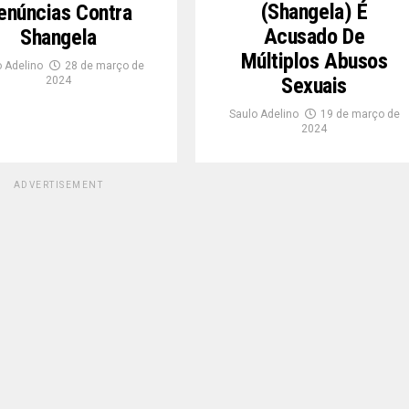
(Shangela) É
enúncias Contra
Acusado De
Shangela
Múltiplos Abusos
 Adelino
28 de março de
Sexuais
2024
Saulo Adelino
19 de março de
2024
ADVERTISEMENT