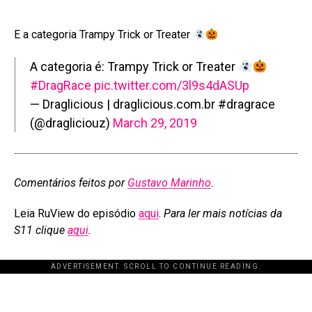
E a categoria Trampy Trick or Treater
A categoria é: Trampy Trick or Treater
#DragRace
pic.twitter.com/3l9s4dASUp
— Draglicious | draglicious.com.br #dragrace
(@dragliciouz)
March 29, 2019
Comentários feitos por
Gustavo Marinho
.
Leia RuView do episódio
aqui
.
Para ler mais notícias da
S11 clique
aqui
.
ADVERTISEMENT. SCROLL TO CONTINUE READING.