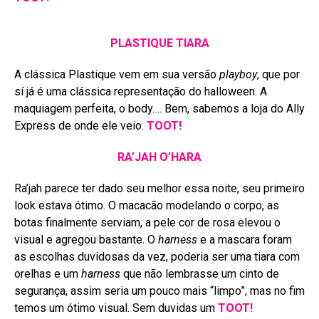
PLASTIQUE TIARA
A clássica Plastique vem em sua versão
playboy
, que por
sí já é uma clássica representação do halloween. A
maquiagem perfeita, o body…. Bem, sabemos a loja do Ally
Express de onde ele veio.
TOOT!
RA’JAH O’HARA
Ra’jah parece ter dado seu melhor essa noite, seu primeiro
look estava ótimo. O macacão modelando o corpo, as
botas finalmente serviam, a pele cor de rosa elevou o
visual e agregou bastante. O
harness
e a mascara foram
as escolhas duvidosas da vez, poderia ser uma tiara com
orelhas e um
harness
que não lembrasse um cinto de
segurança, assim seria um pouco mais “limpo”, mas no fim
temos um ótimo visual. Sem duvidas um
TOOT!