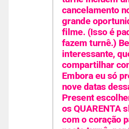
cancelamento no
grande oportuni
filme. (Isso é p
fazem turnê.) B
interessante, qu
compartilhar co
Embora eu só pr
nove datas dessa
Present escolhe
os QUARENTA sh
com o coração pa