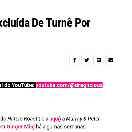
xcluída De Turnê Por
l do YouTube:
youtube.com/@draglicious
 do
Haters Roast
(leia
aqui
) a
Murray & Peter
com
Ginger Minj
há algumas semanas.