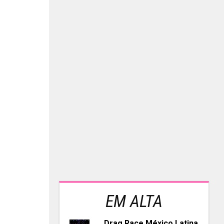
EM ALTA
Drag Race México Latina