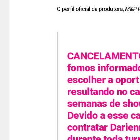
O perfil oficial da produtora,
M&P P
CANCELAMENTO!!
fomos informado
escolher a oport
resultando no c
semanas de shows
Devido a esse c
contratar Darien
durante toda tur