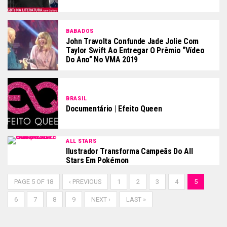
BABADOS
John Travolta Confunde Jade Jolie Com
Taylor Swift Ao Entregar O Prêmio “Vídeo
Do Ano” No VMA 2019
BRASIL
Documentário | Efeito Queen
ALL STARS
Ilustrador Transforma Campeãs Do All
Stars Em Pokémon
PAGE 5 OF 18
‹ PREVIOUS
1
2
3
4
5
6
7
8
9
NEXT ›
LAST »