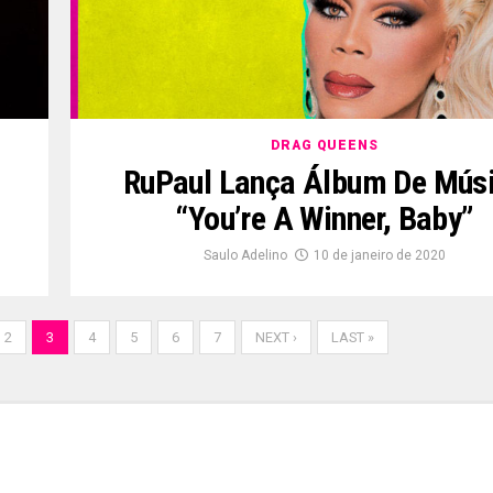
DRAG QUEENS
RuPaul Lança Álbum De Mús
“You’re A Winner, Baby”
Saulo Adelino
10 de janeiro de 2020
2
3
4
5
6
7
NEXT ›
LAST »