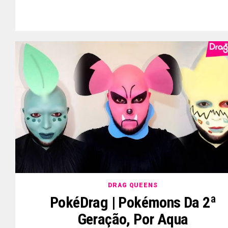
DRAG QUEENS
PokéDrag | Pokémons Da 2ª
Geração, Por Aqua