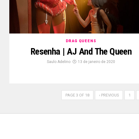
DRAG QUEENS
Resenha | AJ And The Queen
Saulo Adelino
13 de janeiro de 2020
PAGE 3 OF 18
‹ PREVIOUS
1