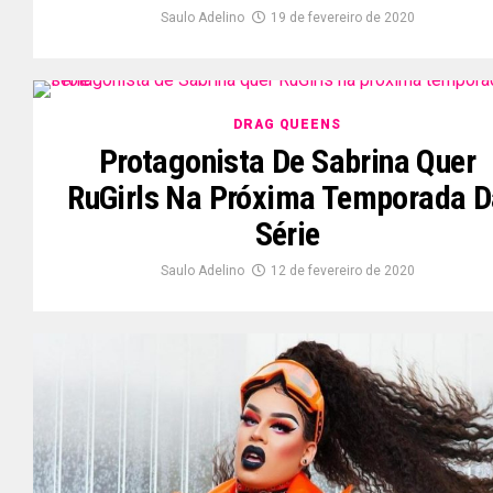
Saulo Adelino
19 de fevereiro de 2020
DRAG QUEENS
Protagonista De Sabrina Quer
RuGirls Na Próxima Temporada D
Série
Saulo Adelino
12 de fevereiro de 2020