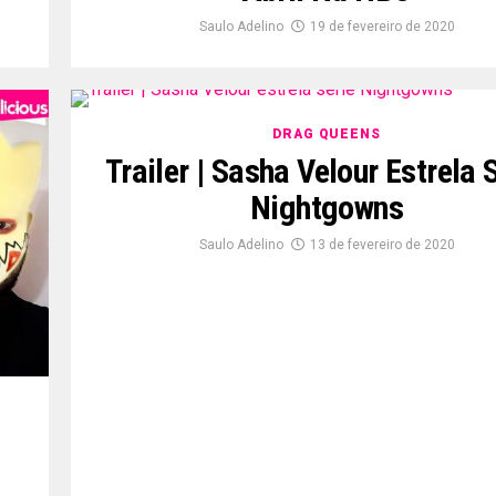
Saulo Adelino
19 de fevereiro de 2020
DRAG QUEENS
Trailer | Sasha Velour Estrela 
Nightgowns
Saulo Adelino
13 de fevereiro de 2020