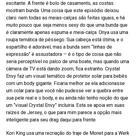
excitante. A frente é bolo de casamento, as costas
mostram bunda. Uma coisa que este episódio deixou
claro: nem todas as meias-calças são feitas iguais, e há
muito pouco que seja menos sexy do que uma bunda que
é claramente apenas espuma e meia-calça. Onya usa uma
roupa temática de pêssego. Sua cabeça está ótima, e o
espartilho é adorável, mas a bunda sem “linhas de
expressão” é assustadora — é o tipo de coisa que não
seria perceptível no palco de uma boate, mas quando uma
câmera de TV está dando zoom, fica estranho. Crystal
Envy faz um visual temático de protetor solar para bebês
com um body gigante. Ficaria melhor se ela adicionasse
um colar para que você não pudesse ver a quebra entre
sua pele real e o body, e eu ainda não tenho noção do que
um “visual Crystal Envy” incluiria. Esta se apoia em suas
raízes de Jersey, o que para mim parece a opção mais
inteligente para seu drag daqui para frente.
Kori King usa uma recriação do traje de Monet para a Werk