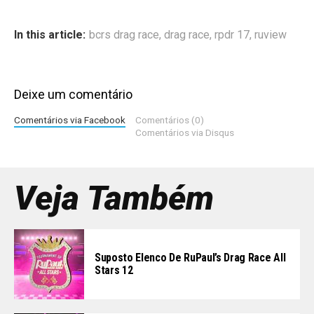
In this article:
bcrs drag race
,
drag race
,
rpdr 17
,
ruview
Deixe um comentário
Comentários via Facebook
Comentários (0)
Comentários via Disqus
Veja Também
Suposto Elenco De RuPaul’s Drag Race All
Stars 12