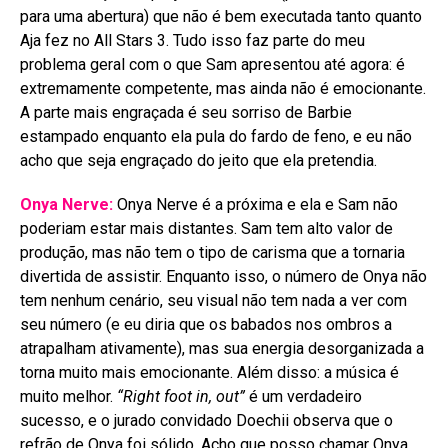
para uma abertura) que não é bem executada tanto quanto
Aja fez no All Stars 3. Tudo isso faz parte do meu
problema geral com o que Sam apresentou até agora: é
extremamente competente, mas ainda não é emocionante.
A parte mais engraçada é seu sorriso de Barbie
estampado enquanto ela pula do fardo de feno, e eu não
acho que seja engraçado do jeito que ela pretendia.
Onya Nerve:
Onya Nerve é a próxima e ela e Sam não
poderiam estar mais distantes. Sam tem alto valor de
produção, mas não tem o tipo de carisma que a tornaria
divertida de assistir. Enquanto isso, o número de Onya não
tem nenhum cenário, seu visual não tem nada a ver com
seu número (e eu diria que os babados nos ombros a
atrapalham ativamente), mas sua energia desorganizada a
torna muito mais emocionante. Além disso: a música é
muito melhor.
“Right foot in, out”
é um verdadeiro
sucesso, e o jurado convidado Doechii observa que o
refrão de Onya foi sólido. Acho que posso chamar Onya