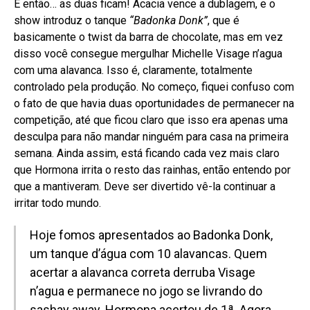
E então… as duas ficam! Acacia vence a dublagem, e o
show introduz o tanque
“Badonka Donk”
, que é
basicamente o twist da barra de chocolate, mas em vez
disso você consegue mergulhar Michelle Visage n’agua
com uma alavanca. Isso é, claramente, totalmente
controlado pela produção. No começo, fiquei confuso com
o fato de que havia duas oportunidades de permanecer na
competição, até que ficou claro que isso era apenas uma
desculpa para não mandar ninguém para casa na primeira
semana. Ainda assim, está ficando cada vez mais claro
que Hormona irrita o resto das rainhas, então entendo por
que a mantiveram. Deve ser divertido vê-la continuar a
irritar todo mundo.
Hoje fomos apresentados ao Badonka Donk,
um tanque d’água com 10 alavancas. Quem
acertar a alavanca correta derruba Visage
n’agua e permanece no jogo se livrando do
sashay away. Hormona acertou de 1ª. Agora