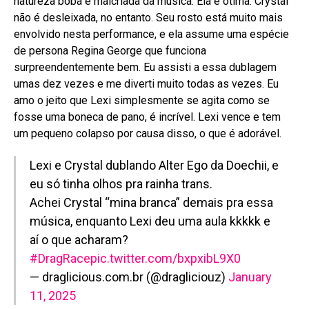
natureza boba e malcriada da música. Ela é ótima. Crystal
não é desleixada, no entanto. Seu rosto está muito mais
envolvido nesta performance, e ela assume uma espécie
de persona Regina George que funciona
surpreendentemente bem. Eu assisti a essa dublagem
umas dez vezes e me diverti muito todas as vezes. Eu
amo o jeito que Lexi simplesmente se agita como se
fosse uma boneca de pano, é incrível. Lexi vence e tem
um pequeno colapso por causa disso, o que é adorável.
Lexi e Crystal dublando Alter Ego da Doechii, e
eu só tinha olhos pra rainha trans.
Achei Crystal “mina branca” demais pra essa
música, enquanto Lexi deu uma aula kkkkk e
aí o que acharam?
#DragRace
pic.twitter.com/bxpxibL9X0
— draglicious.com.br (@dragliciouz)
January
11, 2025