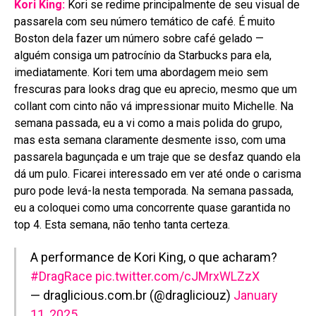
Kori King:
Kori se redime principalmente de seu visual de
passarela com seu número temático de café. É muito
Boston dela fazer um número sobre café gelado —
alguém consiga um patrocínio da Starbucks para ela,
imediatamente. Kori tem uma abordagem meio sem
frescuras para looks drag que eu aprecio, mesmo que um
collant com cinto não vá impressionar muito Michelle. Na
semana passada, eu a vi como a mais polida do grupo,
mas esta semana claramente desmente isso, com uma
passarela bagunçada e um traje que se desfaz quando ela
dá um pulo. Ficarei interessado em ver até onde o carisma
puro pode levá-la nesta temporada. Na semana passada,
eu a coloquei como uma concorrente quase garantida no
top 4. Esta semana, não tenho tanta certeza.
A performance de Kori King, o que acharam?
#DragRace
pic.twitter.com/cJMrxWLZzX
— draglicious.com.br (@dragliciouz)
January
11, 2025