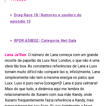
>
Drag Race 18 | Rumores e spoilers do
episódio 15
>
RPDR AS8E02 | Categoria: Net Gala
Lana Ja’Rae:
O número de Lana começa com um grande
recorte de papelão da Luxx Noir London, o que não é uma
ideia tão boa. As constantes referências de Lana a Luxx
tornam muito difícil não compará-las e, infelizmente, Lana
simplesmente não tem a mesma energia no palco que
Luxx. Luxx é puro nerve [coragem]! Lana é pura calmaria!
Mais do que tudo, a dinâmica aqui me lembra do
relacionamento de Xunami com sua mãe Kandy, onde
Xunami frequentemente fazia referência a Kandy, mas
nunca parecia ter seu fogo. Eu sou totalmente a favor