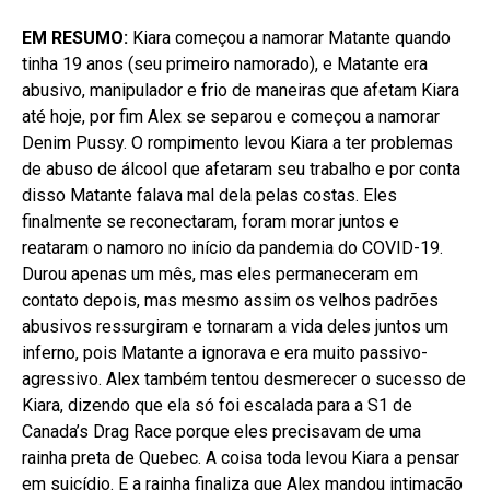
EM RESUMO:
Kiara começou a namorar Matante quando
tinha 19 anos (seu primeiro namorado), e Matante era
abusivo, manipulador e frio de maneiras que afetam Kiara
até hoje, por fim Alex se separou e começou a namorar
Denim Pussy. O rompimento levou Kiara a ter problemas
de abuso de álcool que afetaram seu trabalho e por conta
disso Matante falava mal dela pelas costas. Eles
finalmente se reconectaram, foram morar juntos e
reataram o namoro no início da pandemia do COVID-19.
Durou apenas um mês, mas eles permaneceram em
contato depois, mas mesmo assim os velhos padrões
abusivos ressurgiram e tornaram a vida deles juntos um
inferno, pois Matante a ignorava e era muito passivo-
agressivo. Alex também tentou desmerecer o sucesso de
Kiara, dizendo que ela só foi escalada para a S1 de
Canada’s Drag Race porque eles precisavam de uma
rainha preta de Quebec. A coisa toda levou Kiara a pensar
em suicídio. E a rainha finaliza que Alex mandou intimação