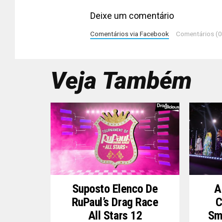
Deixe um comentário
Comentários via Facebook
Comentários (0
Veja Também
Suposto Elenco De
A
RuPaul’s Drag Race
C
All Stars 12
Sm