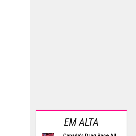
EM ALTA
Canada's Drag Race All