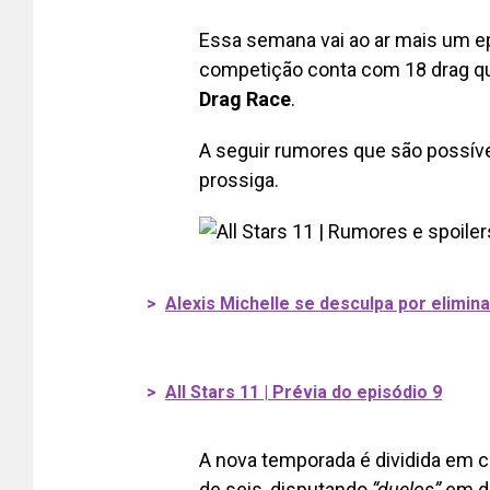
Essa semana vai ao ar mais um e
competição conta com 18 drag qu
Drag Race
.
A seguir rumores que são possívei
prossiga.
>
Alexis Michelle se desculpa por eliminar
>
All Stars 11 | Prévia do episódio 9
A nova temporada é dividida em c
de seis, disputando
“duelos”
em de