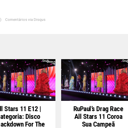
)
Comentários via Disqus
ll Stars 11 E12 |
RuPaul’s Drag Race
ategoria: Disco
All Stars 11 Coroa
ackdown For The
Sua Campeã