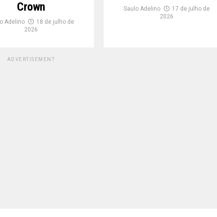
Crown
Saulo Adelino
17 de julho de
2026
o Adelino
18 de julho de
2026
ADVERTISEMENT