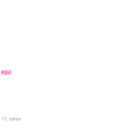
aqui
.
s 11
,
rumor