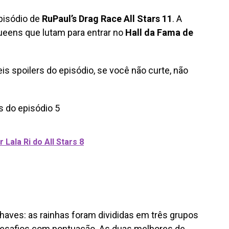
pisódio de
RuPaul’s Drag Race All Stars 11
. A
eens que lutam para entrar no
Hall da Fama de
s spoilers do episódio, se você não curte, não
 Lala Ri do All Stars 8
haves: as rainhas foram divididas em três grupos
safios com pontuação. As duas melhores de