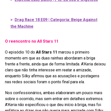
>
Drag Race 18 E09 | Categoria: Beige Against
the Machine
O reencontro no All Stars 11
O episódio 10 do
All Stars 11
marcou o primeiro
momento em que as duas rainhas abordaram a briga
frente a frente, ainda que de forma limitada
. A’Keria deixou
claro que não tinha interesse em reatar a amizade,
enquanto Silky afirmou que as acusações e postagens
nas redes sociais foram o ponto final para ela
.
Nos confessionários, ambas elaboraram um pouco mais
sobre o ocorrido, mas sem entrar em detalhes extremos.
A’Keria não especificou o que deu início à briga, mas foi
enfática ao dizer que não queria mais amizade com Silky.