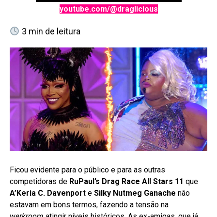
youtube.com/@draglicious
3
min de leitura
Ficou evidente para o público e para as outras
competidoras de
RuPaul’s Drag Race All Stars 11
que
A’Keria C. Davenport
e
Silky Nutmeg Ganache
não
estavam em bons termos, fazendo a tensão na
werkroom
atingir níveis históricos. As ex-amigas, que já