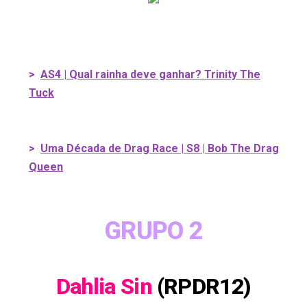
>
AS4 | Qual rainha deve ganhar? Trinity The
Tuck
>
Uma Década de Drag Race | S8 | Bob The Drag
Queen
GRUPO 2
Dahlia Sin
(RPDR12)