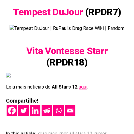
Tempest DuJour
(RPDR7)
Vita Vontesse Starr
(RPDR18)
Leia mais notícias do
All Stars 12
aqui
.
Compartilhe!
In this article:
drag race
,
rpdr all stars 12
,
rumor