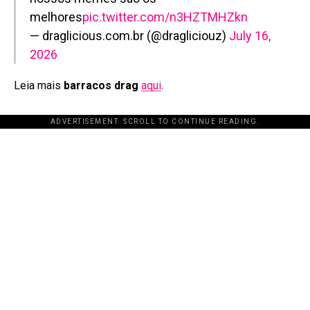
melhores
pic.twitter.com/n3HZTMHZkn
— draglicious.com.br (@dragliciouz)
July 16,
2026
Leia mais
barracos drag
aqui
.
ADVERTISEMENT. SCROLL TO CONTINUE READING.