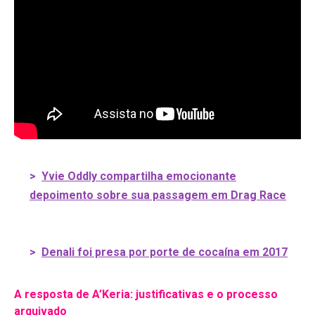
>
Yvie Oddly compartilha emocionante
depoimento sobre sua passagem em Drag Race
>
Denali foi presa por porte de cocaína em 2017
A resposta de A’Keria: justificativas e o processo
arquivado