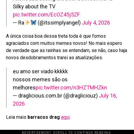
Silky about the TV
pic.twitter.com/EcOZ45j5ZF
— Ra
(@itssimplyangel)
July 4, 2026
A única coisa boa dessa treta toda é que fomos
agraciados com muitos memes novos! No mais espero
de verdade que as rainhas se entendam, se não, caso haja
novos desdobramentos trarei as atualizações.
eu amo ser viado kkkkk
nossos memes são os
melhores
pic.twitter.com/n3HZTMHZkn
— draglicious.com.br (@dragliciouz)
July 16,
2026
Leia mais
barracos drag
aqui
.
ADVERTISEMENT. SCROLL TO CONTINUE READING.