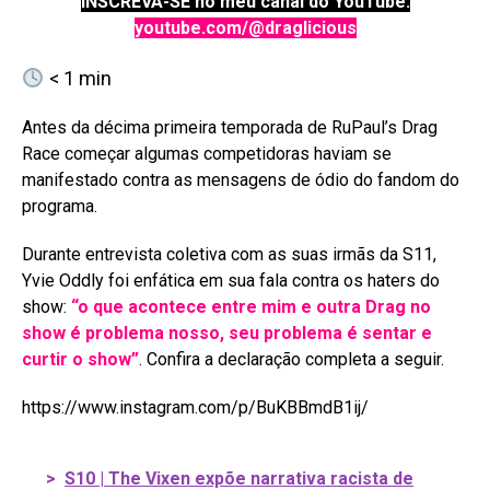
INSCREVA-SE no meu canal do YouTube:
youtube.com/@draglicious
< 1
min
Antes da décima primeira temporada de RuPaul’s Drag
Race começar algumas competidoras haviam se
manifestado contra as mensagens de ódio do fandom do
programa.
Durante entrevista coletiva com as suas irmãs da S11,
Yvie Oddly foi enfática em sua fala contra os haters do
show:
“o que acontece entre mim e outra Drag no
show é problema nosso, seu problema é sentar e
curtir o show”
. Confira a declaração completa a seguir.
https://www.instagram.com/p/BuKBBmdB1ij/
>
S10 | The Vixen expõe narrativa racista de