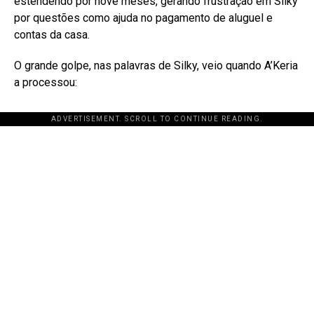
estendendo por nove meses, gerando frustração em Silky
por questões como ajuda no pagamento de aluguel e
contas da casa
.
O grande golpe, nas palavras de Silky, veio quando A’Keria
a processou:
ADVERTISEMENT. SCROLL TO CONTINUE READING.