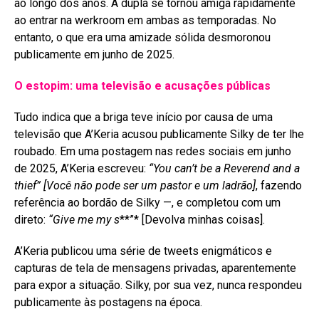
ao longo dos anos
. A dupla se tornou amiga rapidamente
ao entrar na werkroom em ambas as temporadas
. No
entanto, o que era uma amizade sólida desmoronou
publicamente em junho de 2025
.
O estopim: uma televisão e acusações públicas
Tudo indica que a briga teve início por causa de uma
televisão que A’Keria acusou publicamente Silky de ter lhe
roubado. Em uma postagem nas redes sociais em junho
de 2025, A’Keria escreveu:
“You can’t be a Reverend and a
thief”
[Você não pode ser um pastor e um ladrão]
, fazendo
referência ao bordão de Silky —, e completou com um
direto:
“Give me my s
**”* [Devolva minhas coisas]
.
A’Keria publicou uma série de tweets enigmáticos e
capturas de tela de mensagens privadas, aparentemente
para expor a situação
. Silky, por sua vez, nunca respondeu
publicamente às postagens na época
.