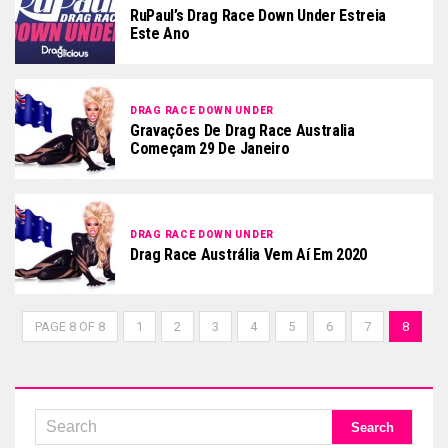
RuPaul’s Drag Race Down Under Estreia
Este Ano
DRAG RACE DOWN UNDER
Gravações De Drag Race Australia
Começam 29 De Janeiro
DRAG RACE DOWN UNDER
Drag Race Austrália Vem Aí Em 2020
PAGE 8 OF 8
1
2
3
4
5
6
7
8