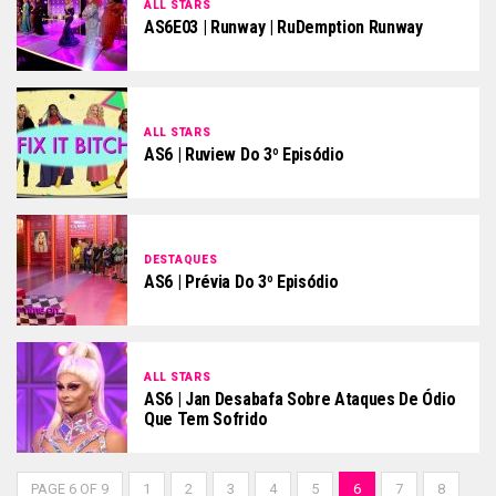
ALL STARS
AS6E03 | Runway | RuDemption Runway
ALL STARS
AS6 | Ruview Do 3º Episódio
DESTAQUES
AS6 | Prévia Do 3º Episódio
ALL STARS
AS6 | Jan Desabafa Sobre Ataques De Ódio
Que Tem Sofrido
PAGE 6 OF 9
1
2
3
4
5
6
7
8