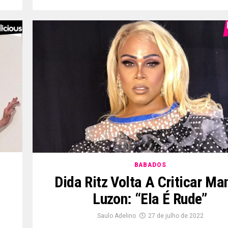
BABADOS
Dida Ritz Volta A Criticar Ma
Luzon: “ela É Rude”
Saulo Adelino
27 de julho de 2022