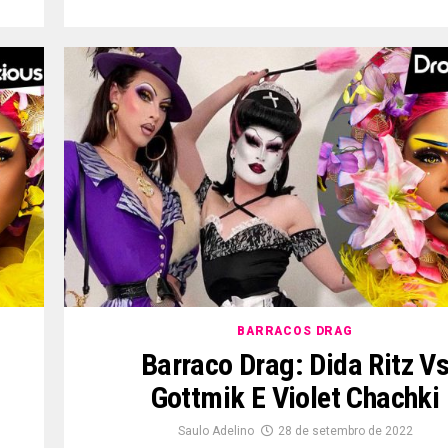
BARRACOS DRAG
Barraco Drag: Dida Ritz V
Gottmik E Violet Chachki
Saulo Adelino
28 de setembro de 2022