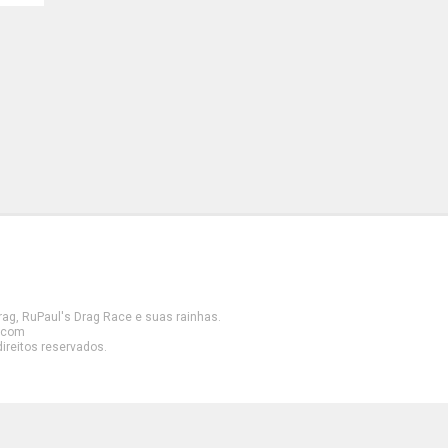
drag, RuPaul's Drag Race e suas rainhas.
k.com
ireitos reservados.