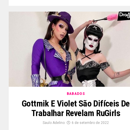
BABADOS
Gottmik E Violet São Difíceis De
Trabalhar Revelam RuGirls
Saulo Adelino
6 de setembro de 2022