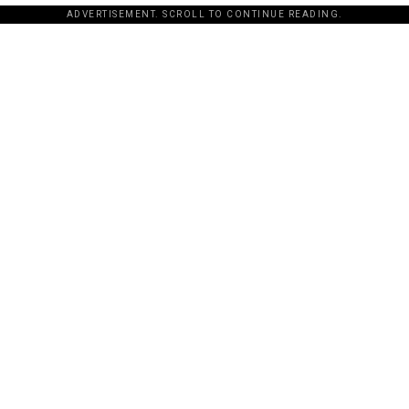
ADVERTISEMENT. SCROLL TO CONTINUE READING.