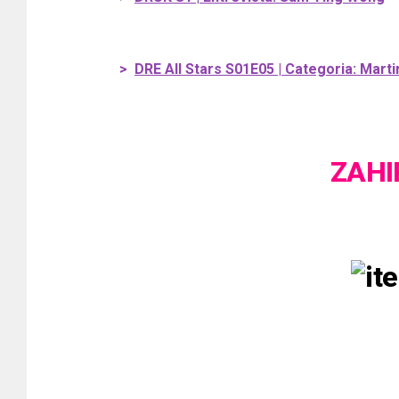
>
DRE All Stars S01E05 | Categoria: Marti
ZAHI