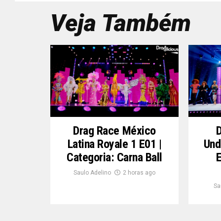
Veja Também
Drag Race México
Latina Royale 1 E01 |
Und
Categoria: Carna Ball
E
Saulo Adelino
2 horas ago
Sa