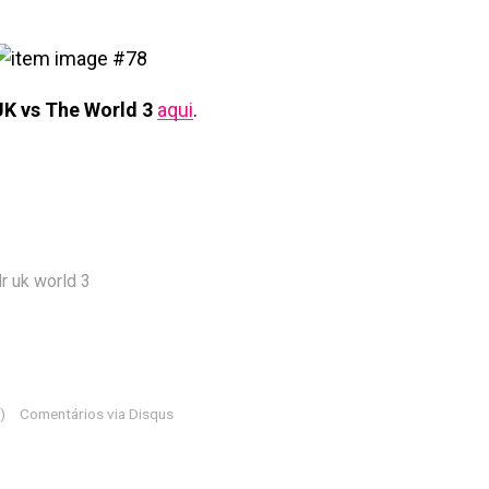
UK vs The World 3
aqui
.
r uk world 3
)
Comentários via Disqus