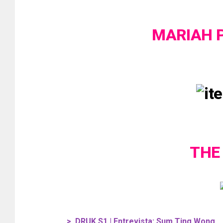
MARIAH 
THE
>
DRUK S1 | Entrevista: Sum Ting Wong