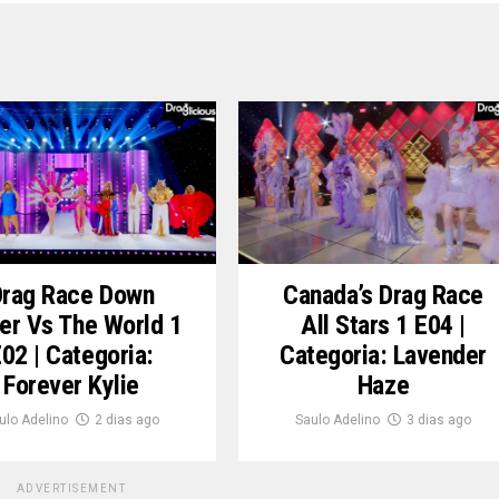
Drag Race Down
Canada’s Drag Race
er Vs The World 1
All Stars 1 E04 |
02 | Categoria:
Categoria: Lavender
Forever Kylie
Haze
ulo Adelino
2 dias ago
Saulo Adelino
3 dias ago
ADVERTISEMENT