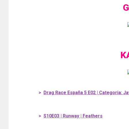
G
K
>
Drag Race España 5 E02 | Categoria: Ja
>
S10E03 | Runway | Feathers