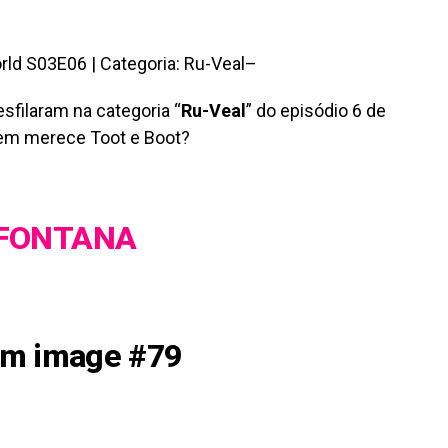
–
esfilaram na categoria “
Ru-Veal
” do episódio 6 de
uem merece Toot e Boot?
FONTANA