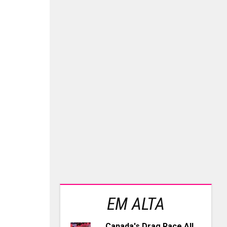
EM ALTA
Canada's Drag Race All