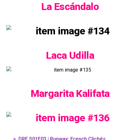
La Escándalo
Laca Udilla
Margarita Kalifata
>
DRF S01E03 | Runway: French Clichés