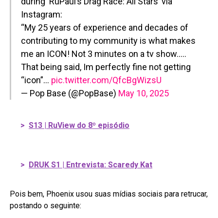
during ‘RuPaul’s Drag Race: All Stars’ via
Instagram:
“My 25 years of experience and decades of
contributing to my community is what makes
me an ICON! Not 3 minutes on a tv show…..
That being said, Im perfectly fine not getting
“icon”…
pic.twitter.com/QfcBgWizsU
— Pop Base (@PopBase)
May 10, 2025
>
S13 | RuView do 8º episódio
>
DRUK S1 | Entrevista: Scaredy Kat
Pois bem, Phoenix usou suas mídias sociais para retrucar,
postando o seguinte: