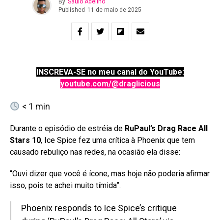
By
Saulo Adelino
Published
11 de maio de 2025
INSCREVA-SE no meu canal do YouTube:
youtube.com/@draglicious
< 1
min
Durante o episódio de estréia de
RuPaul’s Drag Race All
Stars 10
, Ice Spice fez uma crítica à Phoenix que tem
causado rebuliço nas redes, na ocasião ela disse:
“Ouvi dizer que você é ícone, mas hoje não poderia afirmar
isso, pois te achei muito tímida”.
Phoenix responds to Ice Spice’s critique