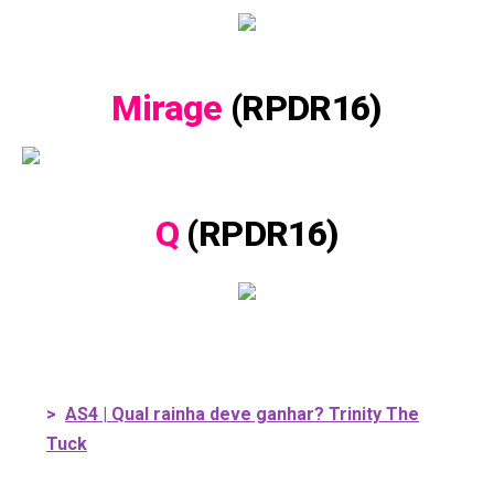
Mirage
(RPDR16)
Q
(RPDR16)
>
AS4 | Qual rainha deve ganhar? Trinity The
Tuck