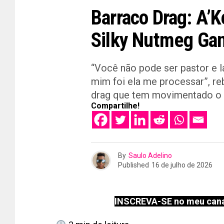
Barraco Drag: A’K
Silky Nutmeg Ga
“Você não pode ser pastor e la
mim foi ela me processar”, re
drag que tem movimentado o u
Compartilhe!
By
Saulo Adelino
Published
16 de julho de 2026
INSCREVA-SE no meu cana