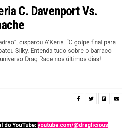
eria C. Davenport Vs.
nache
drão”, disparou A’Keria. “O golpe final para
bateu Silky. Entenda tudo sobre o barraco
niverso Drag Race nos últimos dias!
l do YouTube:
youtube.com/@draglicious