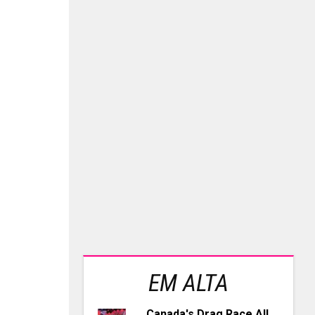
EM ALTA
Canada's Drag Race All