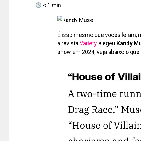
< 1
min
É isso mesmo que vocês leram, 
a revista
Variety
elegeu
Kandy M
show em 2024, veja abaixo o que 