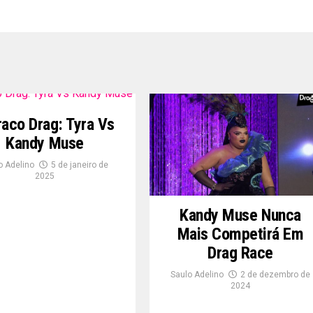
raco Drag: Tyra Vs
Kandy Muse
o Adelino
5 de janeiro de
2025
Kandy Muse Nunca
Mais Competirá Em
Drag Race
Saulo Adelino
2 de dezembro de
2024