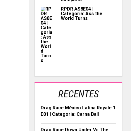
RPDR AS8E04 |
Categoria: Ass the
World Turns
RECENTES
Drag Race México Latina Royale 1
E01 | Categoria: Carna Ball
Drag Race Down Under Vs The