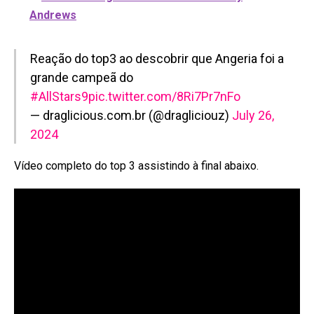
Andrews
Reação do top3 ao descobrir que Angeria foi a
grande campeã do
#AllStars9
pic.twitter.com/8Ri7Pr7nFo
— draglicious.com.br (@dragliciouz)
July 26,
2024
Vídeo completo do top 3 assistindo à final abaixo.