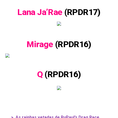
Lana Ja’Rae
(RPDR17)
Mirage
(RPDR16)
Q
(RPDR16)
>
As rainhas vetadas de RuPaul’s Drag Race