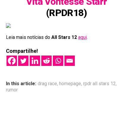
Vita Vontesse Starr
(RPDR18)
Leia mais notícias do
All Stars 12
aqui
.
Compartilhe!
In this article:
drag race
,
homepage
,
rpdr all stars 12
,
rumor