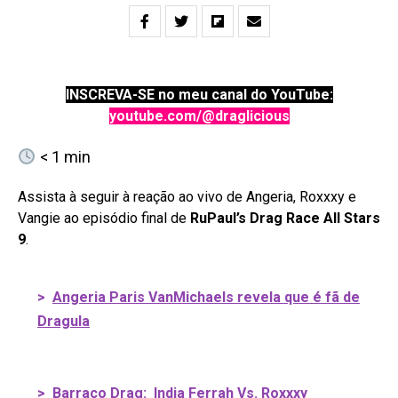
INSCREVA-SE no meu canal do YouTube:
youtube.com/@draglicious
< 1
min
Assista à seguir à reação ao vivo de Angeria, Roxxxy e
Vangie ao episódio final de
RuPaul’s Drag Race All Stars
9
.
>
Angeria Paris VanMichaels revela que é fã de
Dragula
>
Barraco Drag: India Ferrah Vs. Roxxxy