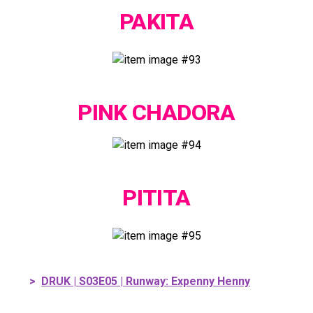
PAKITA
PINK CHADORA
PITITA
>
DRUK | S03E05 | Runway: Expenny Henny