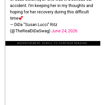
accident. I’m keeping her in my thoughts and
hoping for her recovery during this difficult
time
— DiDa “Susan Lucci” Ritz
(@TheRealDiDaSwag)
June 24, 2026
ADVERTISEMENT. SCROLL TO CONTINUE READING.