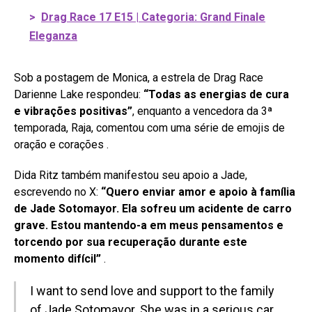
>
Drag Race 17 E15 | Categoria: Grand Finale
Eleganza
Sob a postagem de Monica, a estrela de Drag Race
Darienne Lake respondeu:
“Todas as energias de cura
e vibrações positivas”
, enquanto a vencedora da 3ª
temporada, Raja, comentou com uma série de emojis de
oração e corações
.
Dida Ritz também manifestou seu apoio a Jade,
escrevendo no X:
“Quero enviar amor e apoio à família
de Jade Sotomayor. Ela sofreu um acidente de carro
grave. Estou mantendo-a em meus pensamentos e
torcendo por sua recuperação durante este
momento difícil”
.
I want to send love and support to the family
of Jade Sotomayor. She was in a serious car