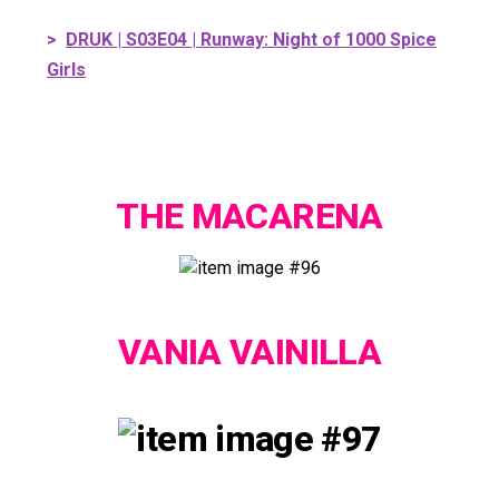
>
DRUK | S03E04 | Runway: Night of 1000 Spice
Girls
THE MACARENA
VANIA VAINILLA